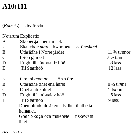
A10:111
(
Rubrik
:) Täby Sochn
Notarum Explicatio
A Skoberga heman 3.
2 Skatteh
emman
hwarthera 8 öresl
and
B Uthsädhe i Norregärdet 11 ¾ t
u
nnor
C I Söregärdett 7 ½ t
u
nna
D Engh till hårdwaldz höö 8 las
E Til Starrhöö 12 lass
3 Cronoh
emman
5
öre
2/3
B Uthsädhe dhet ena åhret 8 ½ t
un
na
C Dhet andre åhret 5 t
un
nor
D Engh til hårdwaldz höö 5 las
E Til Starrhöö 9 lass
Dhen obrukade åkeren lydher til dhett
hemanet.
Godh Skogh och mulebete fiskewat
lijtet.
(
Karttext
:)