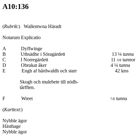
A10:136
(
Rubrik
:) Wallentwna Häradt
Notarum Explicatio
A Dyffwing
B Uthsädhe i Söragärdett 13 ¼ t
unn
a
C I Norregärdett 11
t
unn
or
3/8
D Obrukat åker 4 ¼ t
unn
a
E Engh af hårdwaldh och starr 42 l
a
s
Skogh och mulebete till nödh
tårfften.
F Wreet
t
unn
a
7/8
(
Karttext
:)
Nybble ägor
Hästhage
Nybble ägor