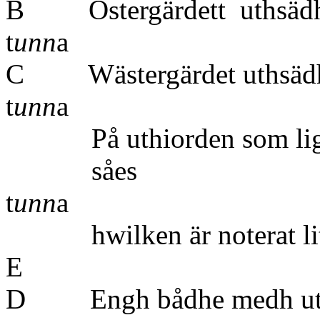
B Östergärde
t
unn
a
C Wästergärd
t
unn
a
På uthiorden som
såes
t
unn
a
hwilken är noterat lit
D Engh bådhe medh