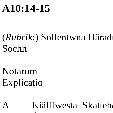
A10:14-15
(
Rubrik
:) Sollentwna Hära
Soch
Notarum
Expl
A Kiälffwesta Skatteh