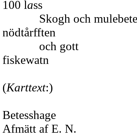
100 l
a
ss
Skogh och mulebete e
nödtårff
och gott
fisk
(
Karttext
Bete
Afmätt af E. N.