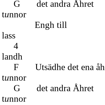
G det and
t
u
nnor
Engh 
lass
4 6 ½ ör
land
F Utsädhe de
t
u
nnor
G det and
t
u
nnor