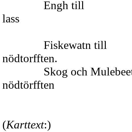
Engh 
lass
Fiskewatn till
nödtorf
Skog och Mulebeet e
nödtörff
(
Karttext