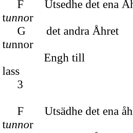
F Utsedhe de
t
unno
r
G det and
t
u
nnor
Engh 
lass
3 7 örss 
F Utsädhe de
t
unno
r