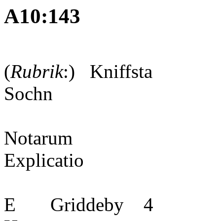
A10:143
(
Rubrik
:) Kniffsta
So
Notarum
Expl
E Griddeby 4