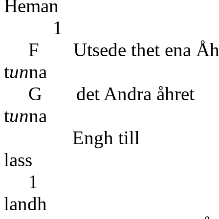
Hem
1 11 ör
F Utsede the
t
un
na
G det And
t
un
na
Engh 
lass
1 7 or
land