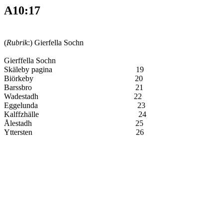
A10:17
(
Rubrik
:) Gierfella Sochn
Gierffella Sochn
Skäleby pagina 19
Biörkeby 20
Barssbro 21
Wadestadh 22
Eggelunda 23
Kalffzhälle 2
Ålestadh 25
Yttersten 26