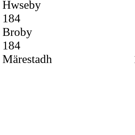
Hwseby
18
Broby
18
Märestadh 1