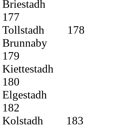
Briestadh
17
Tollst
Brunnaby
17
Kiettestadh
18
Elgestadh
18
Kolsta