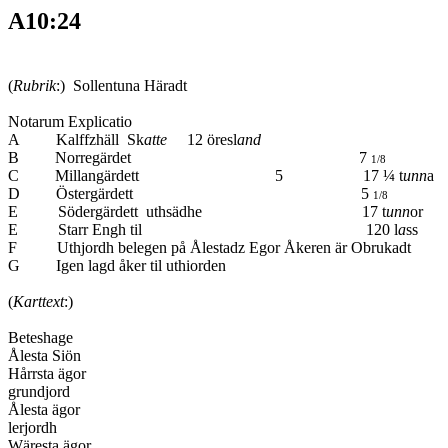
A10:24
(
Rubrik
:) Sollentuna Häradt
Notarum Explicatio
A Kalffzhäll Sk
atte
12 öresl
and
B Norregärdet 7
1/8
C Millangärdett 5 17 ¼ t
unn
a
D Östergärdett 5
1/8
E Södergärdett uthsädhe 17 t
unn
or
E Starr Engh til 120 l
a
s
F Uthjordh belegen på Ålestadz Egor Åkeren är Obrukad
G Igen lagd åker til uthiorde
(
Karttext
:)
Beteshage
Ålesta Siön
Hårrsta ägor
grundjord
Ålesta ägor
lerjordh
Wäresta ägor