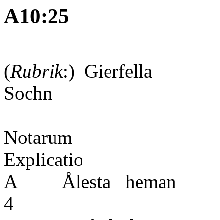
A10:25
(
Rubrik
:) Gierfella
Sochn
Notarum
Expl
A Ålesta heman