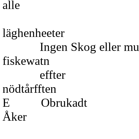
all
läghe
Ingen Skog eller mule
fiskewa
effter
nödtå
E Obrukadt
Åk