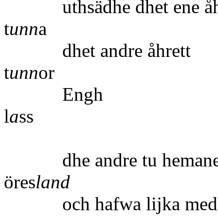
uthsädhe dhe
t
unn
a
dhet andr
t
unn
or
E
l
a
ss
dhe andre tu hemanen 
öres
land
och hafwa lijka medh d