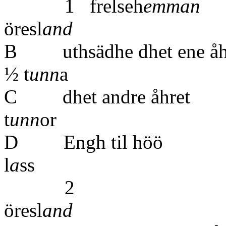
1 frelseh
emman
1
öresl
and
B uthsädhe dh
½ t
unn
a
C dhet and
t
unn
or
D Engh t
l
a
ss
2 
öresl
and