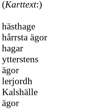
(
Karttext
häst
hårrst
hag
ytterstens
ä
lerj
Kalshälle
ä