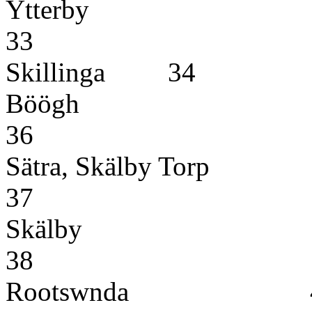
Ytterby
3
Skilli
Böögh
3
Sätra, Skälby Torp
3
Skälby
3
Rootswnda 4