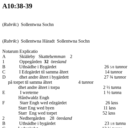
A10:38-39
(
Rubrik
:) Sollentwna Sochn
(
Rubrik
:) Sollentwna Häradt Sollentwna Sochn
Notarum Explicatio
A Skiäleby Skatteh
emman
2
1 Oppegården
32
öresl
and
B Uthsädhe i Bygärdet 26
t
unn
or
5/8
C I Edzgärdet til samma åhret 14 t
unn
o
D dhet andre åhret i bygärdett 27 ¾ t
unn
o
på torpet til samma åhret 4 t
unn
or
dhet andre åhret i torpa 2 ½ t
unn
a
E I wreterne 1 ½ t
unn
a
Hårdwaldz Engh
F Starr Engh wed edzgärdet 26 l
a
s
Starr Eng wed byen 11 l
a
ss
Starr Eng wed torpet 52 l
a
ss
2 Nedhergården 28 öresl
and
B Uthsädhe i bygärdet 23
t
unn
a
1/8