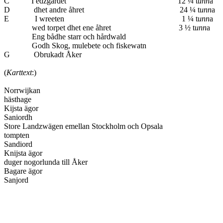
C I edzgärdet 12 ¼ t
unn
a
D dhet andre åhret 24 ¼ t
unn
a
E I wreeten 1 ¼ t
unn
a
wed torpet dhet ene åhret 3 ½ t
unn
a
Eng bådhe starr och hårdwald
Godh Skog, mulebete och fiskewat
G Obrukadt Åker
(
Karttext
:)
Norrwijkan
hästhage
Kijsta ägor
Saniordh
Store Landzwägen emellan Stockholm och Opsal
tompten
Sandiord
Knijsta ägor
duger nogorlunda till Åke
Bagare ägor
Sanjord