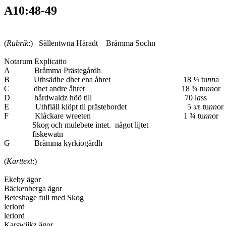
A10:48-49
(
Rubrik
:)
Sållentwna Häradt Bråmma Sochn
Notarum Explicatio
A Bråmma Prästegårdh
B Uthsädhe dhet ena åhret 18 ¼ tu
nn
a
C dhet andre åhret 18 ¾ tu
nn
or
D hårdwaldz höö till 70 l
a
s
E Uthfiäll kiöpt til prästebordet 5
tu
nn
o
3/8
F Klåckare wreeten 1 ¾ tu
nn
o
Skog och mulebete intet. något lijte
fiskewatn
G Bråmma kyrkiogård
(
Karttext
:)
Ekeby ägor
Bäckenberga ägor
Beteshage full med Sko
leriord
leriord
Karswijkz ägor