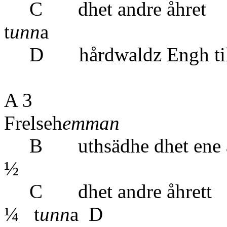
C dhet and
t
unn
a
D hårdwaldz En
A 3
Frelseh
emman
B uthsädhe dh
½
C dhet and
¼ t
unn
a D