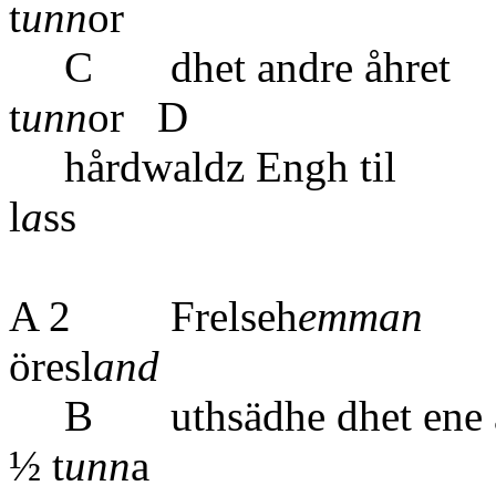
t
unn
or
C dhet and
t
unn
or D
hårdwaldz En
l
a
ss
A 2 Frelseh
emman
öresl
and
B uthsädhe dh
½ t
unn
a