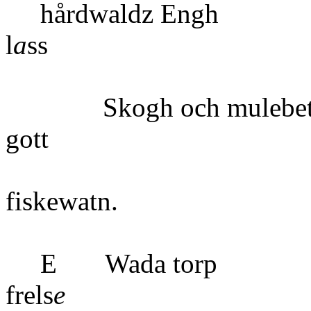
hårdwald
l
a
ss
Skogh och mulebete ti
gott
fisk
E Wada torp
frels
e