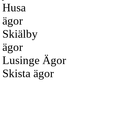
Husa
ä
Skiälby
ä
Lusing
Skista ägor