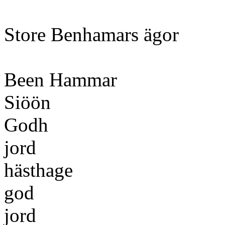
Store Benhamars ägor
Been Hammar
Si
Godh
j
häs
god
j