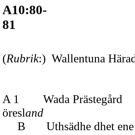
A10:80-
81
(
Rubrik
:) Wallentuna
A 1 Wada Präst
öresl
and
B Uthsädhe dh