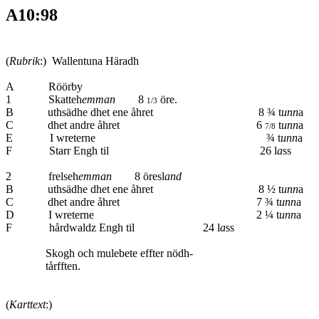
A10:98
(
Rubrik
:) Wallentuna Häradh
A Röörby
1 Skatteh
emman
8
öre.
1/3
B uthsädhe dhet ene åhret 8 ¾ t
unn
a
C dhet andre åhret 6
t
unn
a
7/8
E I wreterne ¾ t
unn
a
F Starr Engh til 26 l
a
s
2 frelseh
emman
8 öresl
and
B uthsädhe dhet ene åhret 8 ½ t
unn
a
C dhet andre åhret 7 ¾ t
unn
a
D I wreterne 2 ¼ t
unn
a
F hårdwaldz Engh til 24 l
a
ss
Skogh och mulebete effter nödh-
tårfften.
(
Karttext
:)