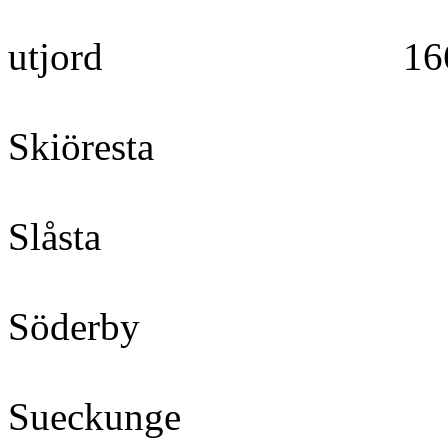
Skiör
utjord 
Skiöresta 159
Slåsta 16
Söderby 1
Sueckunge 1