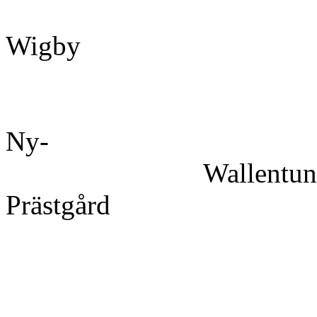
Wigby 188
Foderby, W
Ny-
Wallentuna by,
Prästgå
och Bergby, 