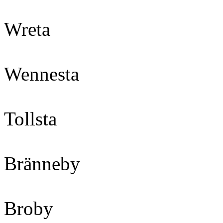
Wreta
Wennes
Tollsta
Bränneby 
Broby 184 C