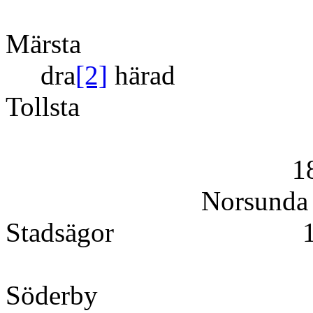
Märsta 1
dra
[2]
här
Tollsta 178
Krog
188 F 2
Norsunda S
Stadsägor
Söderby 