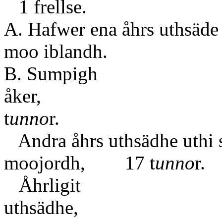
1 frellse.
A. Hafwer ena åhrs uthsäde
moo iblandh.
B. Sumpigh
åke
t
unno
r.
Andra åhrs uthsädhe uthi s
moojordh, 17 t
unno
r.
Åhrligit
uth