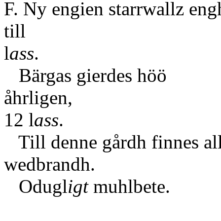
F. Ny engien starrwallz eng
ti
l
ass
.
Bärgas gierdes höö
åhrl
12 l
ass
.
Till denne gårdh finnes all
wedbrandh.
Odugl
igt
muhlbete.