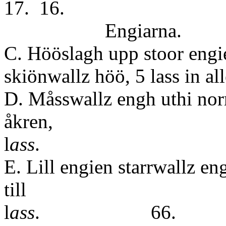
17. 16.
Engiarna.
C. Hööslagh upp stoor engie
skiönwallz höö, 5 lass in all
D. Måsswallz engh uthi nor
åkre
l
ass
.
E. Lill engien starrwallz en
til
l
ass
. 66.