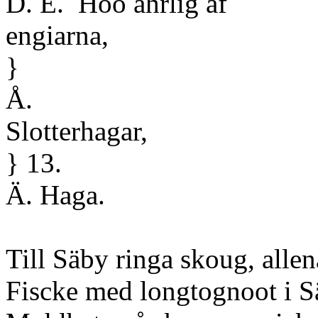
D. E. Höö åhrlig af
eng
}
Å.
Slot
} 13.
Ä. Haga.
Till Säby ringa skoug, allen
Fiscke med longtognoot i Sä