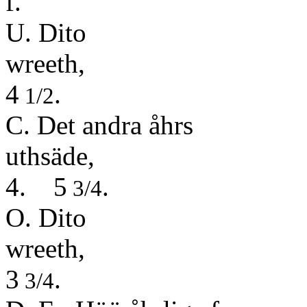
f.
U. Dito
wr
4
.
1/2
C. Det andra åhrs
uth
4. 5
.
3/4
O. Dito
wr
3
.
3/4