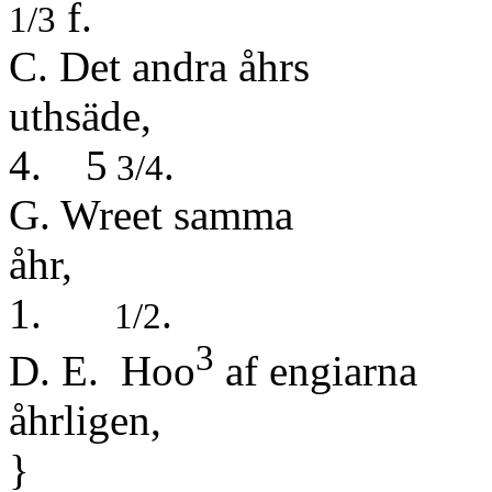
f.
1/3
C. Det andra åhrs
uth
4. 5
.
3/4
G. Wreet samma
å
1.
.
1/2
3
D. E. Hoo
af engiarna
åhr
}