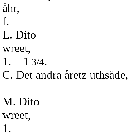
åh
f.
L. Dito
wr
1. 1
.
3/4
C. Det andra åretz uthsäde,
4.
M. Dito
wr
1.