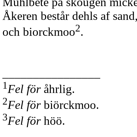
Muhlbete på skougen micket
Åkeren består dehls af sand
2
och biorckmoo
.
________________
1
Fel för
åhrlig.
2
Fel för
biörckmoo.
3
Fel för
höö.