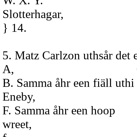
W. X. Y.
Slot
} 14.
5. Matz Carlzon uthsår det e
A, 6. 
B. Samma åhr een fiäll uthi
Eneb
F. Samma åhr een hoop
wre