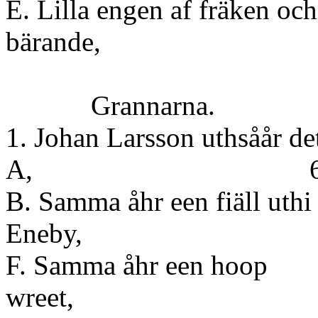
E. Lilla engen af fräken och
bärande
Grannarna.
1. Johan Larsson uthsåår det
A, 6. 
B. Samma åhr een fiäll uthi
Ene
F. Samma åhr een hoop
wre