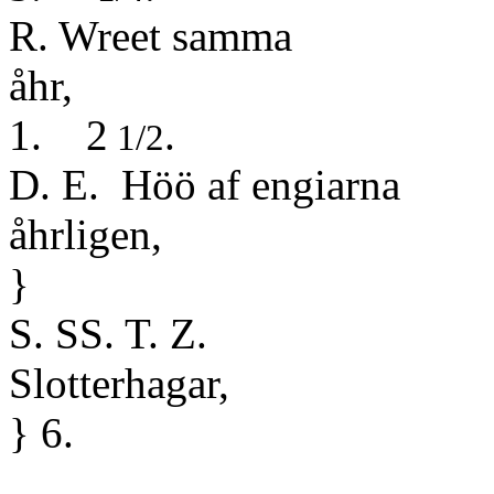
R. Wreet samma
å
1. 2
.
1/2
D. E. Höö af engiarna
åhr
}
S. SS. T. Z.
Slott
} 6.