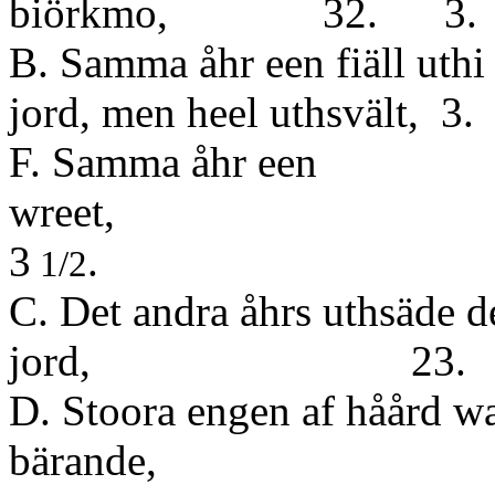
biörkmo, 32. 3.
B. Samma åhr een fiäll uthi
jord, men heel uthsvält
F. Samma åhr een
wr
3
.
1/2
C. Det andra åhrs uthsäde de
jord, 23. 
D. Stoora engen af håård wal
bärande,