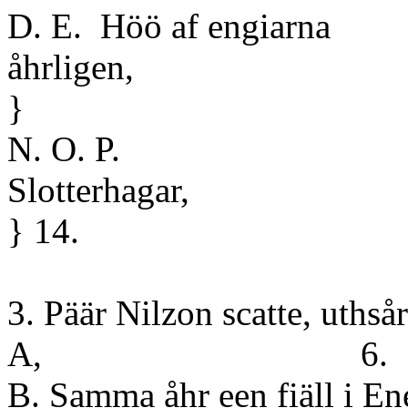
D. E. Höö af engiarna
åhr
}
N. O. P.
Slot
} 14.
3. Päär Nilzon scatte, uthsår
A, 6. 
B. Samma åhr een fiäll i E