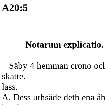
A20:5
Notarum explicatio
.
Säby 4 hemman crono oc
skatt
lass.
A. Dess uthsäde deth ena åhr