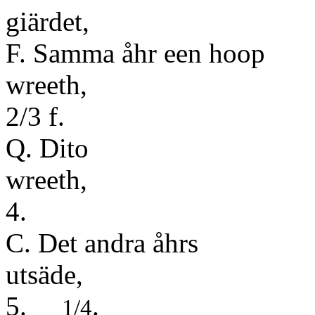
giärd
F. Samma åhr een hoop
wree
2/3 f.
Q. Dito
wr
4.
C. Det andra åhrs
uts
5.
.
1/4