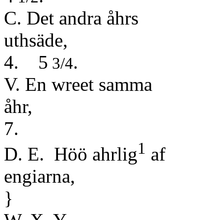
C. Det andra åhrs
uth
4. 5
.
3/4
V. En wreet samma
å
7.
1
D. E. Höö ahrlig
af
eng
}