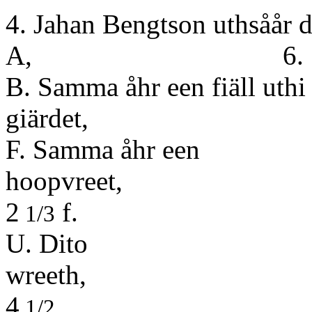
4. Jahan Bengtson uthsåår de
A, 6. 3
B. Samma åhr een fiäll uth
giärd
F. Samma åhr een
hoop
2
f.
1/3
U. Dito
wr
4
.
1/2