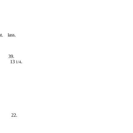
t. lass.
 39.
ll 13
.
1/4
na, 22.