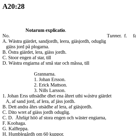
A20:28
Notarum explicatio
.
No. T
unn
er. f. fa
A. Wästra giärdet, sandjordh, leera, giäsjordh, oduglig
giäss jord på plogarna.
B. Östra giärdet, lera, giäss jordh.
C. Stoor engen af star, till
D. Wästra engiarna af små star och måssa, ti
Grannarna.
1. Johan Ersson.
2. Erick Mattson.
3. Nills Larsson.
1. Johan Erss uthsädhe dhet ena åhret uthi w
ästra
giärdet
A, af sand jord, af lera, af jäss jordh.
B. Dett andra åhrs utsädhe af lera, af giäsjordh.
C. Dito wret af giäss jordh oduglig.
C. D. Åhrl
igt
höö af stora engen och wäster engiar
F. Koohaga.
G. Kalfteppa.
H. Humblegårdh om 60 kuppor.