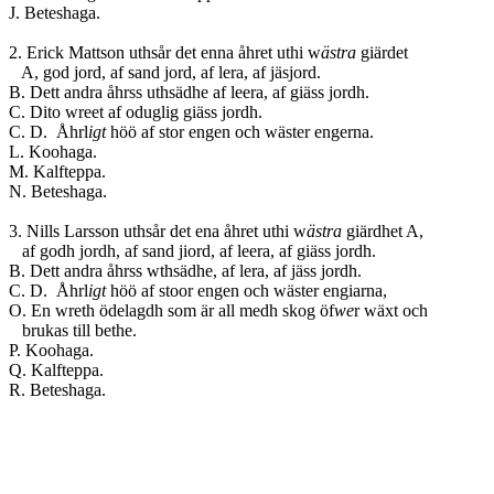
J. Beteshaga.
2. Erick Mattson uthsår det enna åhret uthi w
ästra
giärdet
A, god jord, af sand jord, af lera, af jäsjord.
B. Dett andra åhrss uthsädhe af leera, af giäss jordh.
C. Dito wreet af oduglig giäss jordh.
C. D. Åhrl
igt
höö af stor engen och wäster engern
L. Koohaga.
M. Kalfteppa.
N. Beteshaga.
3. Nills Larsson uthsår det ena åhret uthi w
ästra
giärdhet A,
af godh jordh, af sand jiord, af leera, af giäss jordh.
B. Dett andra åhrss wthsädhe, af lera, af jäss jordh.
C. D. Åhrl
igt
höö af stoor engen och wäster engiar
O. En wreth ödelagdh som är all medh skog öf
we
r wäxt och
brukas till bethe.
P. Koohaga.
Q. Kalfteppa.
R. Beteshaga.