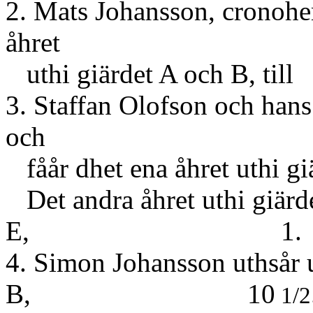
2. Mats Johansson, cronoh
åhret
uthi giärdet A och B, till
3. Staffan Olofson och ha
och
fåår dhet ena åhret uthi giä
Det andra åhret uthi giärd
E, 1.
4. Simon Johansson uthsår u
B, 10
1/2