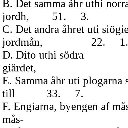
B. Det samma åhr uthi norra
jordh, 51. 3.
C. Det andra åhret uti siögi
jordmån, 22. 1
D. Dito uthi södra
giärdet
E. Samma åhr uti plogarna s
till 33. 7.
F. Engiarna, byengen af mås
mås-