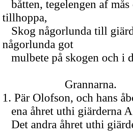
båtten, tegelengen af mås o
tillhoppa
Skog någorlunda till giärd
någorlunda got
mulbete på skogen och i d
Grannarna.
1. Pär Olofson, och hans å
ena åhret uthi giärderna A
Det andra åhret uthi giärd