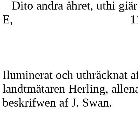
Dito andra åhret, uthi giä
E, 1
Iluminerat och uthräcknat a
landtmätaren Herling, allen
beskrifwen af J. Swan.