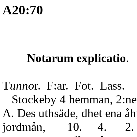
A20:70
Notarum explicatio
.
T
unno
r. F:ar. Fot. Lass.
Stockeby 4 hemman, 2:ne c
A. Des uthsäde, dhet ena åhr
jordmån, 10. 4. 2.