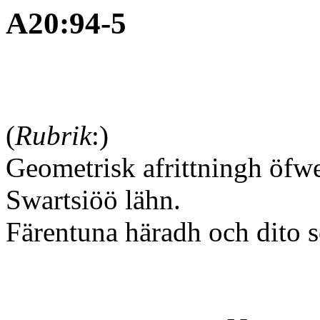
A20:94-5
(
Rubrik
:)
Geometrisk afrittningh öf
Swartsiöö lähn.
Färentuna häradh och dito so