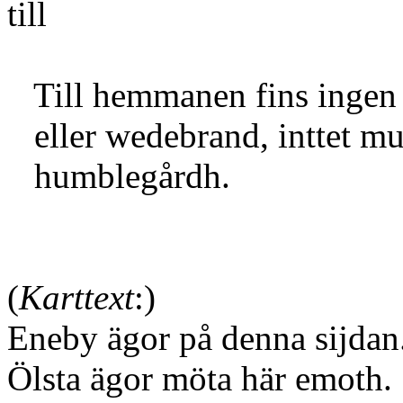
till 1
Till hemmanen fins ingen s
eller wedebrand, inttet muh
humblegårdh.
(
Karttext
:)
Eneby ägor på denna sijdan
Ölsta ägor möta här emoth.