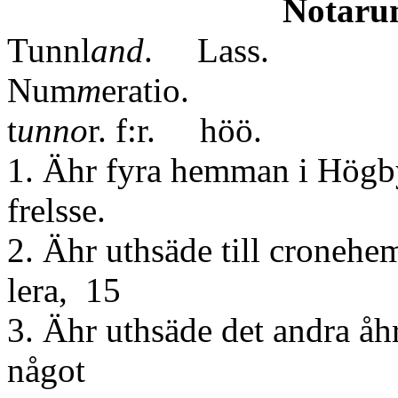
Notarum exp
Tunnl
and
. Lass.
Num
m
er
t
unno
r. f:r. höö.
1. Ähr fyra hemman i Högb
frelsse.
2. Ähr uthsäde till cronehe
lera, 15
3. Ähr uthsäde det andra åh
något