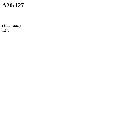
A20:127
(
Tom sida
:)
127.