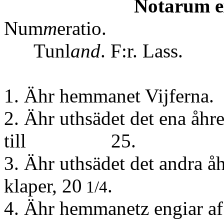
Notarum ex
Num
m
er
Tunl
and
. F:r. Lass.
1. Ähr hemmanet Vijferna.
2. Ähr uthsädet det ena åhre
till 25.
3. Ähr uthsädet det andra å
klaper, 20
.
1/4
4. Ähr hemmanetz engiar af 