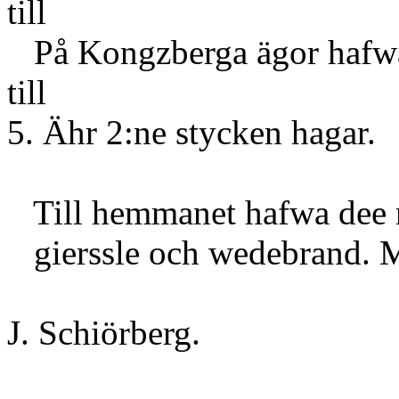
till 
På Kongzberga ägor hafwa 
till 1
5. Ähr 2:ne stycken hagar.
Till hemmanet hafwa dee nö
gierssle och wedebrand. Me
J. Schiörberg.