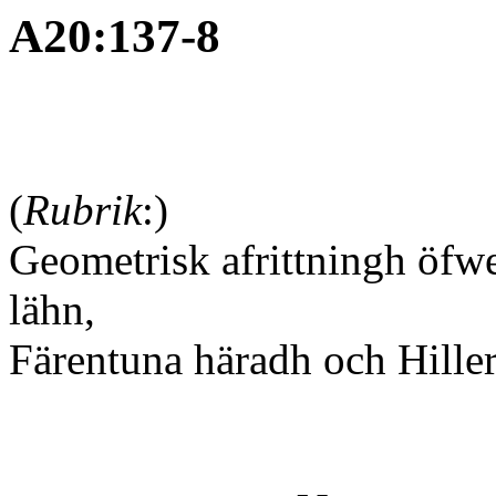
A20:137-8
(
Rubrik
:)
Geometrisk afrittningh öfw
lähn,
Färentuna häradh och Hiller