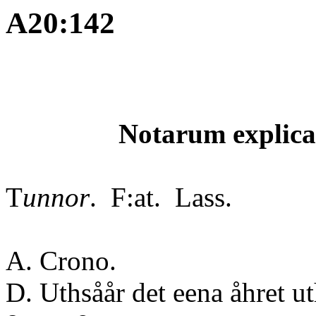
A20:142
Notarum explica
T
unnor
. F:at. Lass.
A. Crono.
D. Uthsåår det eena åh