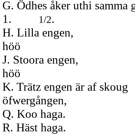
G. Ödhes åker ut
1.
.
1/2
H. Lilla engen,
höö
J. Stoora engen,
höö
K. Trätz engen är af skoug
öfwergång
Q. Koo haga.
R. Häst haga.