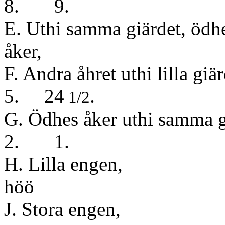
8. 9.
E. Uthi samma giärdet, ödh
åker, 
F. Andra åhret u
5. 24
.
1/2
G. Ödhes åker ut
2. 1.
H. Lilla engen,
höö
J. Stora engen,