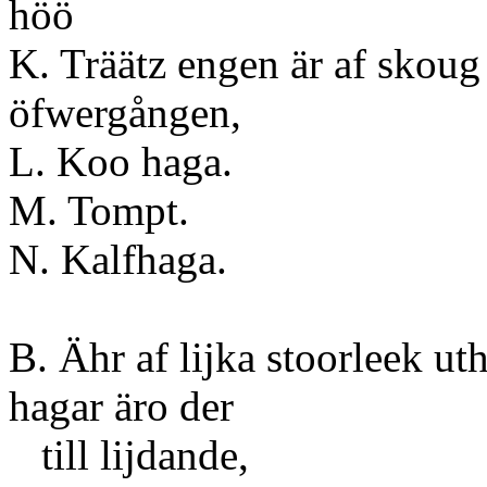
höö
K. Träätz engen är af skoug
öfwergång
L. Koo haga.
M. Tompt.
N. Kalfhaga.
B. Ähr af lijka stoorleek ut
hagar äro der
till lijdande,