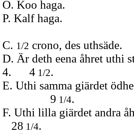
O. Koo haga.
P. Kalf haga.
C.
crono, des uthsäde.
1/2
D. Är deth eena åhre
4. 4
.
1/2
E. Uthi samma giä
9
.
1/4
F. Uthi lilla giä
28
.
1/4