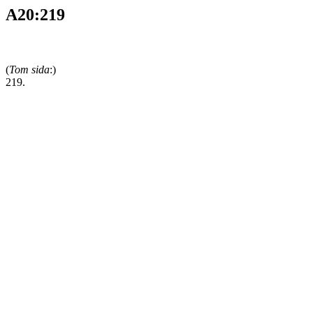
A20:219
(
Tom sida
:)
219.