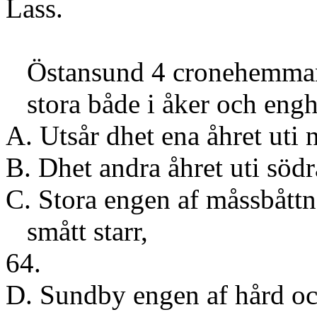
Lass.
Östansund 4 cronehemman, 
stora både i åker och engh
A. Utsår dhet ena åhre
B. Dhet andra åh
C. Stora engen af måssbått
smått
64.
D. Sundby engen a