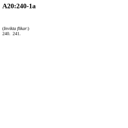
A20:240-1a
(
Invikta flikar
:)
240. 241.