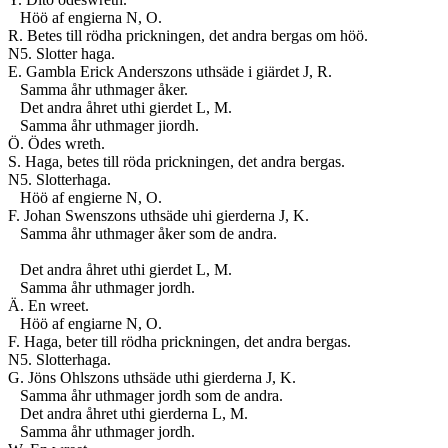
Höö af engierna N, O.
R. Betes till rödha prickningen, det andra bergas om höö.
N5. Slotter haga.
E. Gambla Erick Anderszons uthsäde i giärdet J, R.
Samma åhr uthmager åker.
Det andra åhret uthi gierdet L, M.
Samma åhr uthmager jiordh.
Ö. Ödes wreth.
S. Haga, betes till röda prickningen, det andra bergas.
N5. Slotterhaga.
Höö af engierne N, O.
F. Johan Swenszons uthsäde uhi gierderna J, K.
Samma åhr uthmager åker som de andra.
Det andra åhret uthi gierdet L, M.
Samma åhr uthmager jordh.
Ä. En wreet.
Höö af engiarne N, O.
F. Haga, beter till rödha prickningen, det andra bergas.
N5. Slotterhaga.
G. Jöns Ohlszons uthsäde uthi gierderna J, K.
Samma åhr uthmager jordh som de andra.
Det andra åhret uthi gierderna L, M.
Samma åhr uthmager jordh.