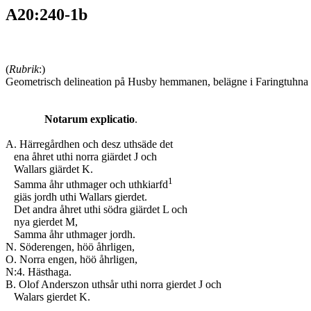
A20:240-1b
(
Rubrik
:)
Geometrisch delineation på Husby hemmanen, belägne i Faringtuhna
Notarum explicatio
.
A. Härregårdhen och desz uthsäde det
ena åhret uthi norra giärdet J och
Wallars giärdet K.
1
Samma åhr uthmager och uthkiarfd
giäs jordh uthi Wallars gierdet.
Det andra åhret uthi södra giärdet L och
nya gierdet M,
Samma åhr uthmager jordh.
N. Söderengen, höö åhrligen,
O. Norra engen, höö åhrligen,
N:4. Hästhaga.
B. Olof Anderszon uthsår uthi norra gierdet J och
Walars gierdet K.