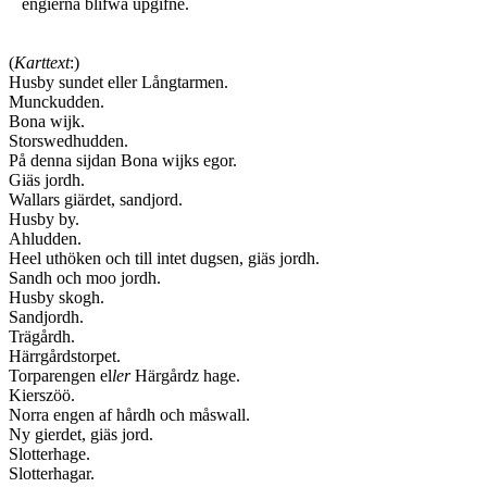
engierna blifwa upgifne.
(
Karttext
:)
Husby sundet eller Långtarmen.
Munckudden.
Bona wijk.
Storswedhudden.
På denna sijdan Bona wijks egor.
Giäs jordh.
Wallars giärdet, sandjord.
Husby by.
Ahludden.
Heel uthöken och till intet dugsen, giäs jordh.
Sandh och moo jordh.
Husby skogh.
Sandjordh.
Trägårdh.
Härrgårdstorpet.
Torparengen el
ler
Härgårdz hage.
Kierszöö.
Norra engen af hårdh och måswall.
Ny gierdet, giäs jord.
Slotterhage.
Slotterhagar.