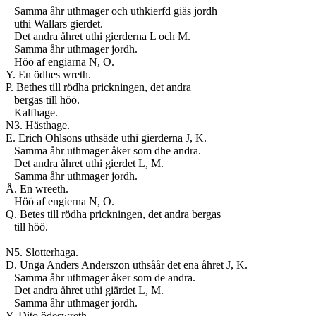
Samma åhr uthmager och uthkierfd giäs jordh
uthi Wallars gierdet.
Det andra åhret uthi gierderna L och M.
Samma åhr uthmager jordh.
Höö af engiarna N, O.
Y. En ödhes wreth.
P. Bethes till rödha prickningen, det andra
bergas till höö.
Kalfhage.
N3. Hästhage.
E. Erich Ohlsons uthsäde uthi gierderna J, K.
Samma åhr uthmager åker som dhe andra.
Det andra åhret uthi gierdet L, M.
Samma åhr uthmager jordh.
Å. En wreeth.
Höö af engierna N, O.
Q. Betes till rödha prickningen, det andra bergas
till höö.
N5. Slotterhaga.
D. Unga Anders Anderszon uthsåår det ena åhret J, K.
Samma åhr uthmager åker som de andra.
Det andra åhret uthi giärdet L, M.
Samma åhr uthmager jordh.
Y. Dito ödeswreth.