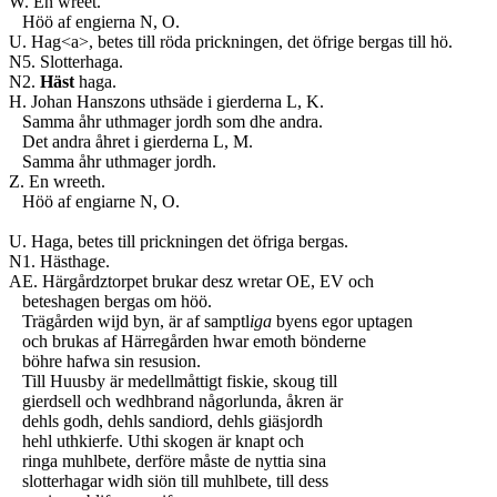
W. En wreet.
Höö af engierna N, O.
U. Hag<a>, betes till röda prickningen, det öfrige bergas till hö.
N5. Slotterhaga.
N2.
Häst
haga.
H. Johan Hanszons uthsäde i gierderna L, K.
Samma åhr uthmager jordh som dhe andra.
Det andra åhret i gierderna L, M.
Samma åhr uthmager jordh.
Z. En wreeth.
Höö af engiarne N, O.
U. Haga, betes till prickningen det öfriga bergas.
N1. Hästhage.
AE. Härgårdztorpet brukar desz wretar OE, EV och
beteshagen bergas om höö.
Trägården wijd byn, är af samptl
iga
byens egor uptagen
och brukas af Härregården hwar emoth bönderne
böhre hafwa sin resusion.
Till Huusby är medellmåttigt fiskie, skoug till
gierdsell och wedhbrand någorlunda, åkren är
dehls godh, dehls sandiord, dehls giäsjordh
hehl uthkierfe. Uthi skogen är knapt och
ringa muhlbete, derföre måste de nyttia sina
slotterhagar widh siön till muhlbete, till dess