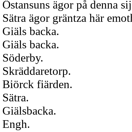
Östansuns ägor på denna si
Sätra ägor gräntza här emot
Giäls backa.
Giäls backa.
Söderby.
Skräddaretorp.
Biörck fiärden.
Sätra.
Giälsbacka.
Engh.