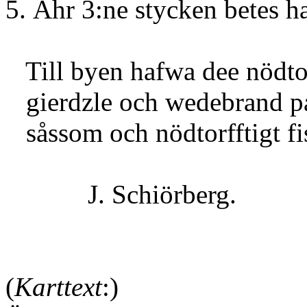
5. Ähr 3:ne stycken betes h
Till byen hafwa dee nödtor
gierdzle och wedebrand på 
såssom och nödtorfftigt fi
J. Schiörberg.
(
Karttext
:)