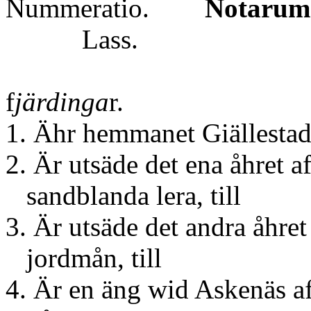
Nummeratio.
Notarum 
Lass.
f
järdinga
r.
1. Ähr hemmanet Giällesta
2. Är utsäde det ena åhret a
sandblanda lera, till
3. Är utsäde det andra åhret 
jordmån, till
4. Är en äng wid Askenäs a