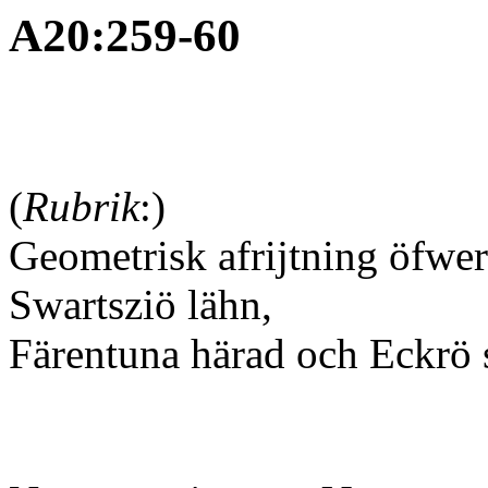
A20:259-60
(
Rubrik
:)
Geometrisk afrijtning öfwe
Swartsziö lähn,
Färentuna härad och Eckrö so