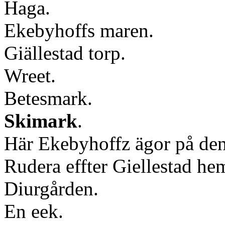
Haga.
Ekebyhoffs maren.
Giällestad torp.
Wreet.
Betesmark.
Ski
mark
.
Här Ekebyhoffz ägor på den
Rudera effter Giellestad h
Diurgården.
En eek.