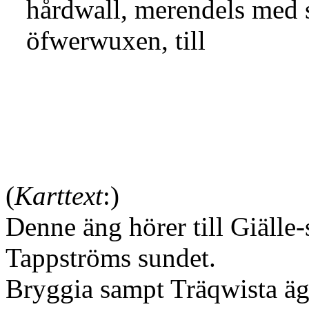
hårdwall, merendels med 
öfwerwuxen, till
58
befi
(
Karttext
:)
Denne äng hörer till Giälle
Tappströms sundet.
Bryggia sampt Träqwista äg