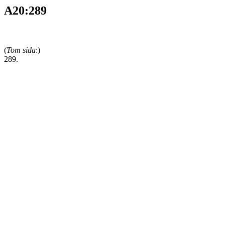
A20:289
(
Tom sida
:)
289.