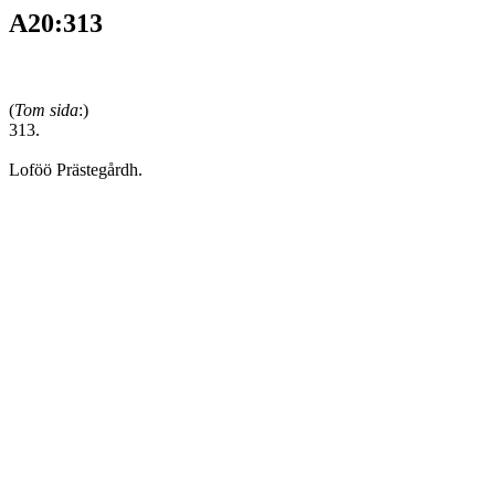
A20:313
(
Tom sida
:)
313.
Loföö Prästegårdh.