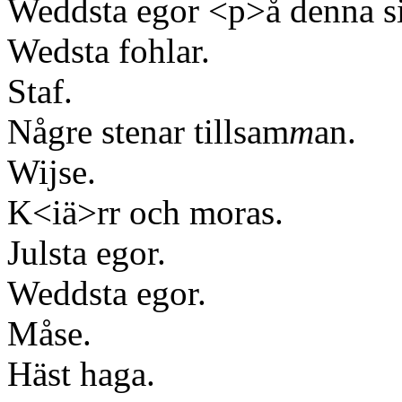
Weddsta egor <p>å denna si
Wedsta fohlar.
Staf.
Någre stenar tillsam
m
an.
Wijse.
K<iä>rr och moras.
Julsta egor.
Weddsta egor.
Måse.
Häst haga.