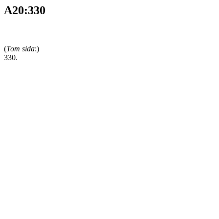
A20:330
(
Tom sida
:)
330.