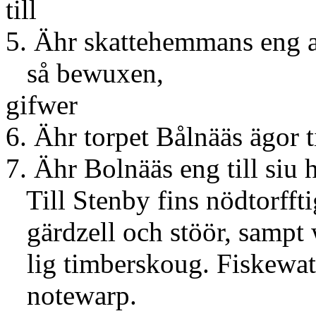
till
5. Ähr skattehemmans eng a
så bewuxen,
gifw
6. Ähr torpet Bålnääs ägor t
7. Ähr Bolnääs eng till siu
Till Stenby fins nödtorffti
gärdzell och stöör, sampt 
lig timberskoug. Fiskewattn
notewarp.