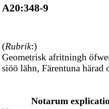
A20:348-9
(
Rubrik
:)
Geometrisk afritningh öfwe
siöö lähn, Färentuna härad
Notarum explicati