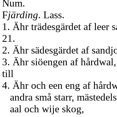
Num
F
järding
. Lass.
1. Ähr trädesgärdet af lee
21.
2. Ähr sädesgärdet af sandj
3. Ähr siöengen af hårdwal,
till
4. Ähr och een eng af hårdwal
andra små starr, mästedel
aal och wije skog,