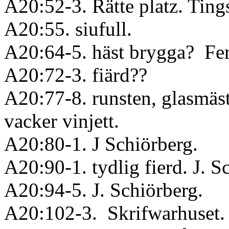
A20:52-3. Rätte platz. Ting
A20:55. siufull.
A20:64-5. häst brygga? Fe
A20:72-3. fiärd??
A20:77-8. runsten, glasmäs
vacker vinjett.
A20:80-1. J Schiörberg.
A20:90-1. tydlig fierd. J. S
A20:94-5. J. Schiörberg.
A20:102-3. Skrifwarhuset. 