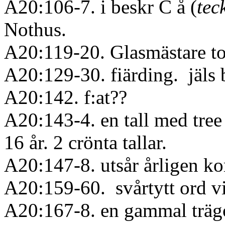
A20:106-7. i beskr C å (
tec
Nothus.
A20:119-20. Glasmästare to
A20:129-30. fiärding. jäls
A20:142. f:at??
A20:143-4. en tall med tree
16 år. 2 crönta tallar.
A20:147-8. utsår årligen ko
A20:159-60. svårtytt ord v
A20:167-8. en gammal trägo