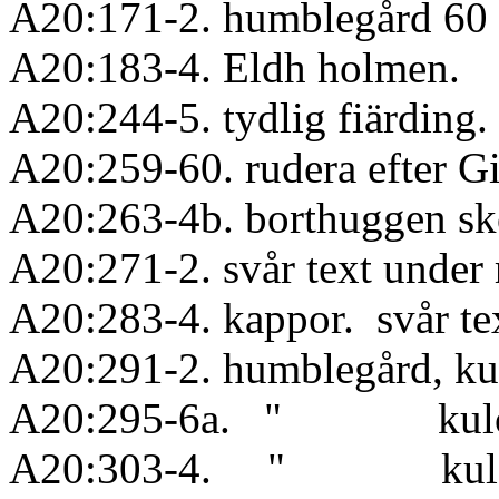
A20:171-2. humblegård 60 
A20:183-4. Eldh holmen.
A20:244-5. tydlig fiärding.
A20:259-60. rudera efter G
A20:263-4b. borthuggen s
A20:271-2. svår text under
A20:283-4. kappor. svår tex
A20:291-2. humblegård, ku
A20:295-6a. " kulo
A20:303-4. " kulo