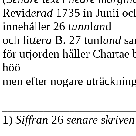
Revid
erad
1735 in Junii oc
innehåller 26 t
unn
l
an
d
och lit
tera
B. 27 tunl
and
sam
för utjorden håller Chartae 
höö
men efter nogare uträckning
_________________________
1)
Siffran
26
senare skriven