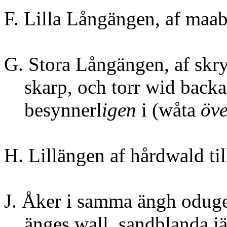
F. Lilla Långängen, a
G. Stora Långängen, af skr
skarp, och torr wid backar
besynnerl
igen
i (wåta
öve
9 
H. Lillängen 
J. Åker i samma ängh odug
änges wall, sandblanda jäs