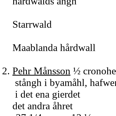
hårdwa
1 
Star
1 3
Maabland
7
2.
Pehr Månsson
½ cronoh
stångh i byamåhl, hafwer
i det ena gi
det andra 