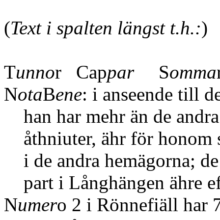
(
Text i spalten längst t.h.:
)
T
unno
r Cap
par
S
omma
N
ota
B
ene
: i anseende till 
han har mehr än de andra
åthniuter, ähr för honom s
i de andra hemägorna; de
part i Långhängen ähre ef
N
umer
o 2 i Rönnefiäll har 