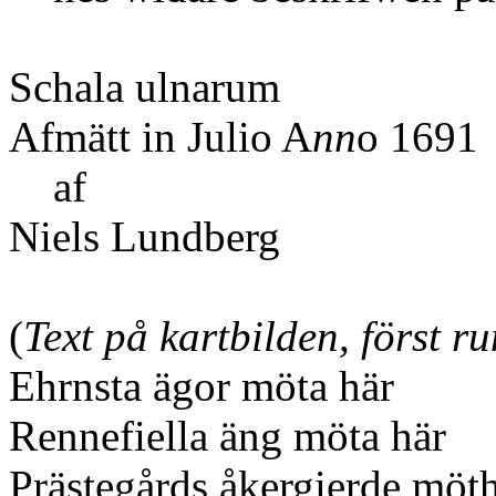
Schala ulnarum
Afmätt in Julio A
nn
o 1691
af
Niels Lundberg
(
Text på kartbilden, först 
Ehrnsta ägor möta här
Rennefiella äng möta här
Prästegårds åkergierde möt