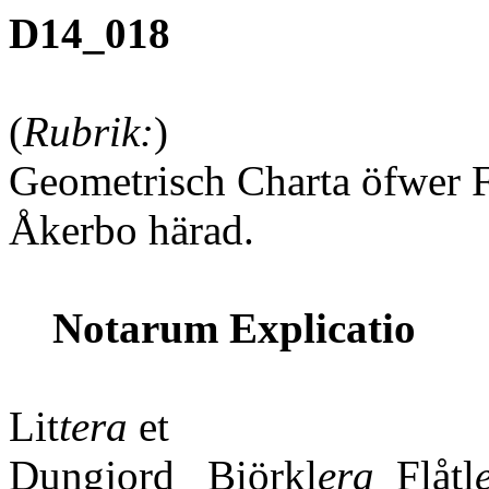
D14_018
(
Rubrik:
)
Geometrisch Charta öfwer F
Åkerbo härad.
Notarum Explicatio
Lit
tera
et L
Dungjord Biörkl
era
Flåtl