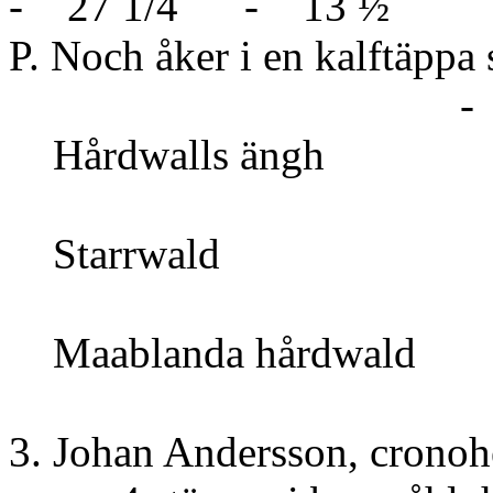
- 27 1/4 - 13 ½
P. Noch åker i en kal
- 
Hårdwa
4 
Star
5 
Maabland
2 1
3. Johan Andersson, cron