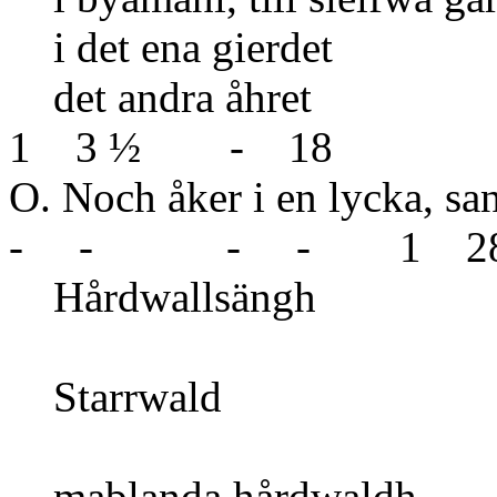
i det ena gie
det andra
1 3 ½ - 18
O. Noch åker i en lyc
- - - - 1 2
Hårdwa
Star
7 
mablanda