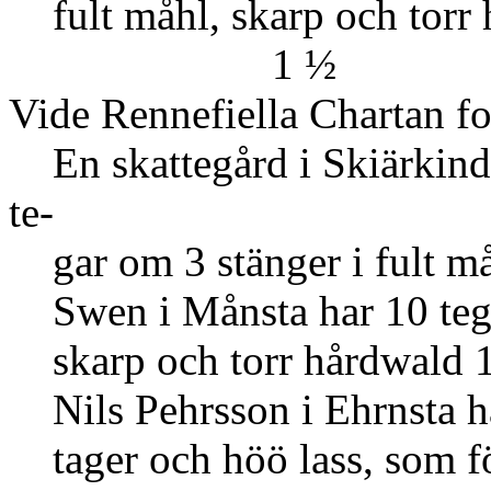
fult måhl, skar
1 ½
Vide Rennefiella Chartan fo
En skattegård i Skiärkind
te-
gar om 3 stänger i fult må
Swen i Månsta har 10 tegar
skarp och torr hårdwald 1 
Nils Pehrsson i Ehrnsta ha
tager och höö lass, som fö