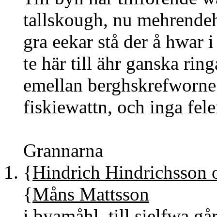
tallskough, nu mehrendeh
gra eekar stå der å hwar i
te här till ähr ganska ringa
emellan berghskrefworne; J
fiskiewattn, och inga feler
Grannarna
1. {
Hindrich Hindrichsson 
{
Måns Mattsson
} om
i byamåhl, till sielfwa gå