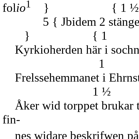
1
fol
io
} { 1 ½
5 { Jbidem
} { 1
Kyrkioherden här
1
Frelssehemmanet 
1 ½
Åker wid torppet brukar t
fin-
nes widare beskrifwen på R