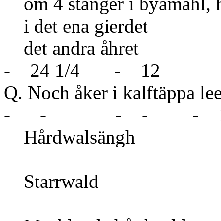
om 4 stänger i byamåhl, 
i det ena g
det andra 
- 24 1/4 - 12
Q. Noch åker i kalftäp
- - - - - 1
Hårdw
Star
5 1