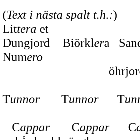
(
Text i nästa spalt t.h.:
)
Lit
tera
et L
Dungjord Biörkl
er
a San
Num
ero
öhrj
T
unnor
T
unnor
T
un
C
C
appar
C
appar
C