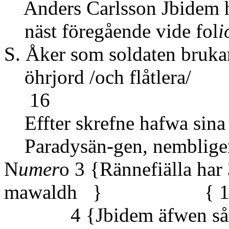
Anders Carlsson Jbidem h
näst föregående vide fol
i
S. Åker som soldaten bruka
öhrjord /oc
16
Effter skrefne hafwa sina d
Paradysän-gen, nemblige
N
umer
o 3 {Rännefiälla har 
mawaldh } { 1
4 {Jbidem äfwen så } v