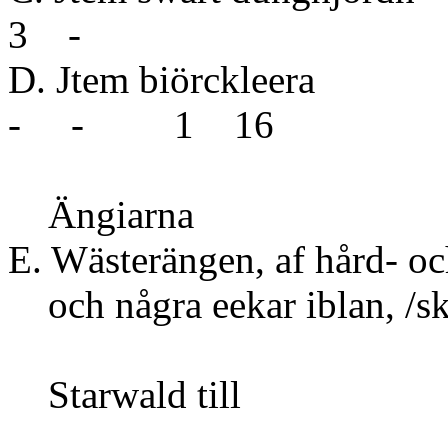
3 -
D. Jtem bi
- - 1 16
Ängiarna
E. Wästerängen, af hård- oc
och några eekar i
1
Starwa
2