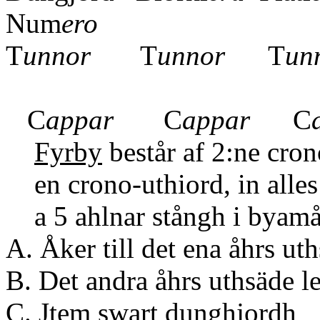
Num
ero
T
unnor
T
unnor
T
un
C
C
appar
C
appar
C
Fyrby
består af 2:ne cr
en crono-uthiord, in alles
a 5 ahlnar stångh i byamå
A. Åker till det ena åhrs
B. Det andra åhrs u
C. Jtem swar