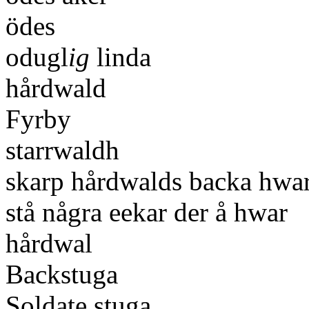
ödes
odugl
ig
linda
hårdwald
Fyrby
starrwaldh
skarp hårdwalds backa hwa
stå några eekar der å hwar
hårdwal
Backstuga
Soldate stuga