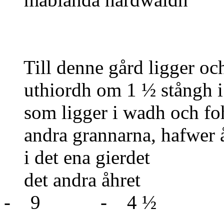
Till denne gård ligger och
uthiordh om 1 ½ stångh i
som ligger i wadh och fo
andra grannarna, hafwer 
i det ena g
det andra
- 9 - 4 ½