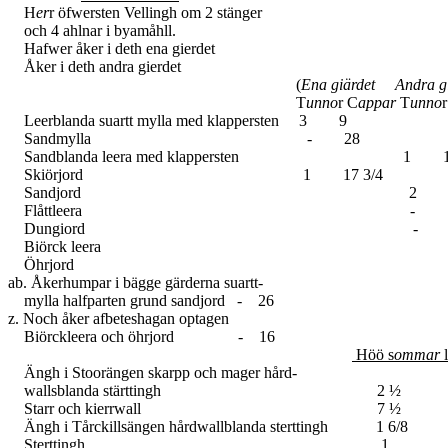
H
er
r öfwersten Vellingh om 2 stänger
och 4 ahlnar i byamåhll.
Hafwer åker i deth ena gierdet
Åker i deth andra gierdet
(
Ena giärdet Andra gi
T
unno
r C
appar
T
unno
Leerblanda suartt mylla med klappersten 3 9
Sandmylla - 28
Sandblanda leera med klappersten 1 17
Skiörjord 1 17 3/4
Sandjord 2 1
Flåttleera - 1
Dungiord - 2
Biörck leera
Öhrjord
ab. Åkerhumpar i bägge gärderna suartt-
mylla halfparten grund sandjord - 26
z. Noch åker afbeteshagan optagen
Biörckleera och öhrjord - 16
Höö s
ommar
l
Ängh i Stoorängen skarpp och mager hård-
wallsblanda stärttingh 2 ½
Starr och kierrwall 7 ½
Ängh i Tårckillsängen hårdwallblanda sterttingh 1 6/8
Sterttingh 1