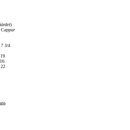
ärdet
)
r C
appar
 3/4
9
6
2
ass