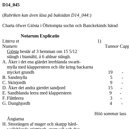
D14_045
(
Rubriken kan även läsa på baksidan D14_044:
)
Charta öfwer Giösta i Öhrtompta sochn och Banckekinds härad
Notarum Explicatio
Lit
tera
et 1)
Num
ero
T
unnor
C
ap
Giösta
består af 3 hemman om 15 5/12
stångh i biamåhl, á 6 ahlnar stångh.
A. Åker i det ena giärdet leerblanda swartt-
mylla med klappersteen och öhr kring backar
n
a
mycket grundh 19 -
B. Sandmylla 5 -
C. Skörjordh 9 -
D. Åker det andra gierdet sandjord 15 -
E. Sandblanda leera med klappersteen 9 -
F. Flåttleera 3 -
G. Dunghjordh 4 -
Höö s
omma
Ängiarna
H. Stoorängen af mager och skarpp hård-