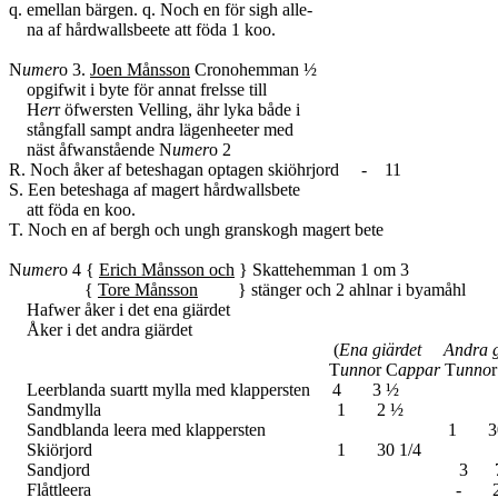
q. emellan bärgen. q. Noch en för sigh alle-
na af hårdwallsbeete att föda 1 koo.
N
umer
o 3.
Joen Månsson
Cronohemman ½
opgifwit i byte för annat frelsse till
H
er
r öfwersten Velling, ähr lyka både i
stångfall sampt andra lägenheeter med
näst åfwanstående N
umer
o 2
R. Noch åker af beteshagan optagen skiöhrjord - 11
S. Een beteshaga af magert hårdwallsbete
att föda en koo.
T. Noch en af bergh och ungh granskogh magert bete
N
umer
o 4 {
Erich Månsson och
} Skattehemman 1 om 3
{
Tore Månsson
} stänger och 2 ahlnar i byamåhl
Hafwer åker i det ena giärdet
Åker i det andra giärdet
(
Ena giärdet Andra g
T
unno
r C
appar
T
unno
Leerblanda suartt mylla med klappersten 4 3 ½
Sandmylla 1 2 ½
Sandblanda leera med klappersten 1 30
Skiörjord 1 30 1/4
Sandjord 3 7 3/
Flåttleera - 20 