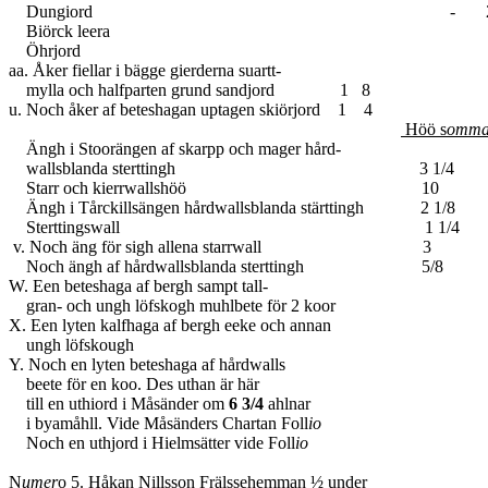
Dungiord - 27 3
Biörck leera
Öhrjord
aa. Åker fiellar i bägge gierderna suartt-
mylla och halfparten grund sandjord 1 8
u. Noch åker af beteshagan uptagen skiörjord 1 4
Höö s
omma
Ängh i Stoorängen af skarpp och mager hård-
wallsblanda sterttingh 3 1/4
Starr och kierrwallshöö 10
Ängh i Tårckillsängen hårdwallsblanda stärttingh 2 1/8
Sterttingswall 1 1/4
v. Noch äng för sigh allena starrwall 3
Noch ängh af hårdwallsblanda sterttingh 5/8
W. Een beteshaga af bergh sampt tall-
gran- och ungh löfskogh muhlbete för 2 koor
X. Een lyten kalfhaga af bergh eeke och annan
ungh löfskough
Y. Noch en lyten beteshaga af hårdwalls
beete för en koo. Des uthan är här
till en uthiord i Måsänder om
6 3/4
ahlnar
i byamåhll. Vide Måsänders Chartan Foll
io
Noch en uthjord i Hielmsätter vide Foll
io
N
umer
o 5.
Håkan Nillsson
Frälssehemman ½ under