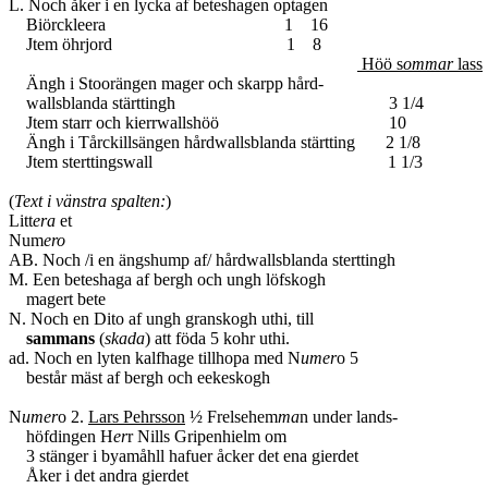
L. Noch åker i en lycka af beteshagen optagen
Biörckleera 1 16
Jtem öhrjord 1 8
Höö s
ommar
lass
Ängh i Stoorängen mager och skarpp hård-
wallsblanda stärttingh 3 1/4
Jtem starr och kierrwallshöö 10
Ängh i Tårckillsängen hårdwallsblanda stärtting 2 1/8
Jtem sterttingswall 1 1/3
(
Text i vänstra spalten:
)
Litt
era
et
Num
ero
AB. Noch /i en ängshump af/ hårdwallsblanda sterttingh
M. Een beteshaga af bergh och ungh löfskogh
magert bete
N. Noch en Dito af ungh granskogh uthi, till
sammans
(
skada
) att föda 5 kohr uthi.
ad. Noch en lyten kalfhage tillhopa med N
umer
o 5
består mäst af bergh och eekeskogh
N
umer
o 2.
Lars Pehrsson
½ Frelsehem
ma
n under lands-
höfdingen H
er
r Nills Gripenhielm om
3 stänger i byamåhll hafuer åcker det ena gierdet
Åker i det andra gierdet