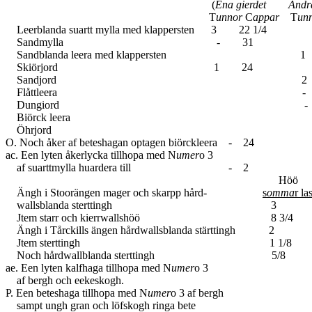
(
Ena gierdet Andra 
T
unnor
C
appar
T
un
Leerblanda suartt mylla med klappersten 3 22 1/4
Sandmylla - 31
Sandblanda leera med klapperst
Skiörjord 1 24
Sandjord 2 29
Flåttlee
Dungiord - 
Biörck leera
Öhrjord
O. Noch åker af beteshagan optagen biörckleera - 24
ac. Een lyten åkerlycka tillhopa med N
umer
o 3
af suarttmylla huardera till - 2
Höö
Ängh i Stoorängen mager och skarpp hård-
s
omma
r la
wallsblanda sterttingh 3
Jtem starr och kierrwallshöö 8 3/4
Ängh i Tårckills ängen hårdwallsblanda stärttingh 2
Jtem sterttingh 1 1/8
Noch hårdwallblanda sterttingh 5/8
ae. Een lyten kalfhaga tillhopa med N
umer
o 3
af bergh och eekeskogh.
P. Een beteshaga tillhopa med N
umer
o 3 af bergh
sampt ungh gran och löfskogh ringa bete