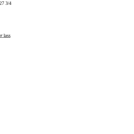
/4
r
lass