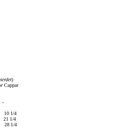
erdet
)
or
Cappar
-
/4
/4
/4