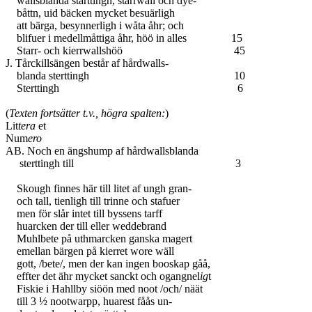
wallsblanda stärttingh, starrwall och dye-
båttn, uid bäcken mycket besuärligh
att bärga, besynnerligh i wåta åhr; och
blifuer i medellmåttiga åhr, höö in alles 15
Starr- och kierrwallshöö 45
J. Tårckillsängen består af hårdwalls-
blanda sterttingh 10
Sterttingh 6
(
Texten fortsätter t.v., högra spalten:
)
Lit
tera
et
Num
ero
AB. Noch en ängshump af hårdwallsblanda
sterttingh till 3
Skough finnes här till litet af ungh gran-
och tall, tienligh till trinne och stafuer
men för slår intet till byssens tarff
huarcken der till eller weddebrand
Muhlbete på uthmarcken ganska magert
emellan bärgen på kierret wore wäll
gott, /bete/, men der kan ingen booskap gåå,
effter det ähr mycket sanckt och ogangnel
ig
t
Fiskie i Hahllby siöön med noot /och/ näät
till 3 ½ nootwarpp, huarest fåås un-