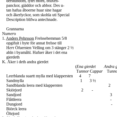
derstundom, lytet mörtt, braxen-
panckor, giäddor och abbor. Des u-
tan hafua åboerne huar sine hagar
och åkerlyckor, som skohla uti Special
Description blifwa antechnade.
Grannarna
N
umer
o
1.
Anders Pehrsson
Frelssehemman 5/8
opgifuit i byte för annat frelsse till
H
er
r Öfuersten Velling om 3 stänger 2 ½
ahln i byamåhl. Hafuer åker i det ena
gierdeth
K. Åker i deth andra gierdet
(
Ena gierdet Andra gi
T
unnor
C
appar
T
unn
Leerblanda suartt mylla med klappersten 4 7
Sandmylla 1 3 ½
Sandblanda leera med klappersten 2 
Skiörjord 2 -
Sandjord 3 10 1
Flåttleera - 21 1
Dungiord - 28 1
Biörck leera
Öhrjord