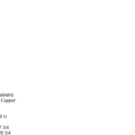
iärdet
)
r C
appar
 ½
4
3/4