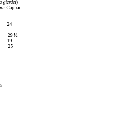
gierdet
)
nor
Cappar
en 1 24
 ½
ra - 19
25
ss