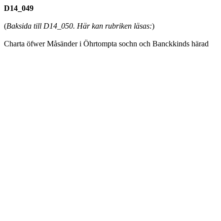
D14_049
(
Baksida till D14_050. Här kan rubriken läsas:
)
Charta öfwer Måsänder i Öhrtompta sochn och Banckkinds härad