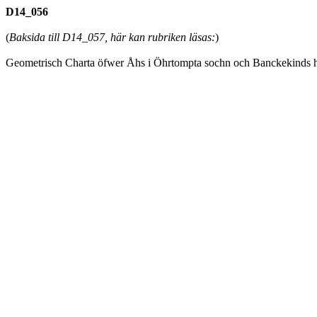
D14_056
(
Baksida till D14_057, här kan rubriken läsas:
)
Geometrisch Charta öfwer Åhs i Öhrtompta sochn och Banckekinds 