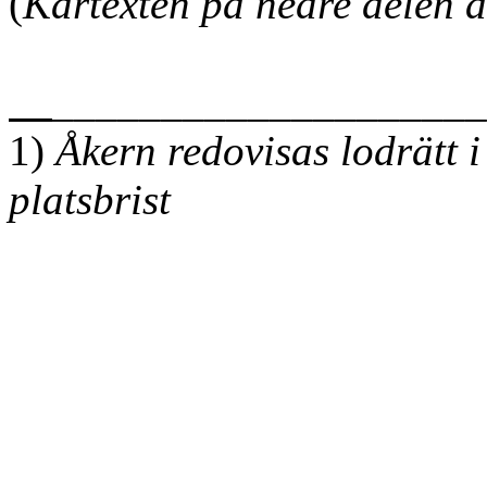
(
Kartexten på nedre delen a
_
____________________
1)
Åkern redovisas lodrätt i
platsbrist