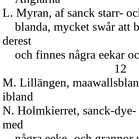
L. Myran, af sanck starr- oc
blanda, mycket swår att bä
derest
och finnes några eekar o
12
M. Lillängen, maawallsblan
ibland 7
N. Holmkierret, sanck-dye- g
med
några eeke- 