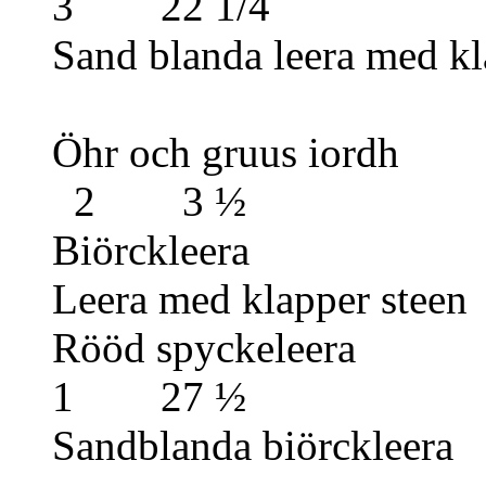
3 22 1/
Sand blanda leera m
Öhr och gruu
2 3 ½
Biörcklee
Leera med klapp
Rööd sp
1 27 ½
Sandblanda