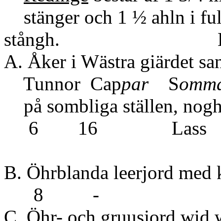
stänger och 1 ½ ahln i ful
stångh. H
A. Åker i Wästra giärdet s
Tunnor Cap
par
S
omm
på sombliga stäl
6 16
B. Öhrblanda leerjord
8 -
C. Öhr- och gruusjord 