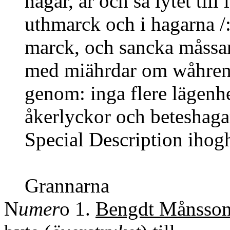
hagar, är och så lytet till
uthmarck och i hagarna /:
marck, och sancka måssar./ 
med miährdar om wåhren i 
genom: inga flere lägenhee
åkerlyckor och beteshagar,
Special Description iho
Grannarna
N
umer
o 1.
Bengdt Månsso