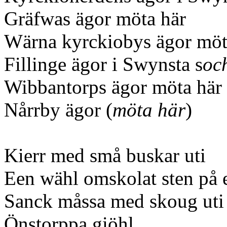
Gräfwas ägor möta här
Wärna kyrckiobys ägor möt
Fillinge
ägor i Swynsta s
oc
Wibbantorps ägor möta här
Nårrby ägor (
möta här
)
Kierr med små buskar uti
Een wähl omskolat sten på e
Sanck måssa med skoug uti
Önstorppa giöhl