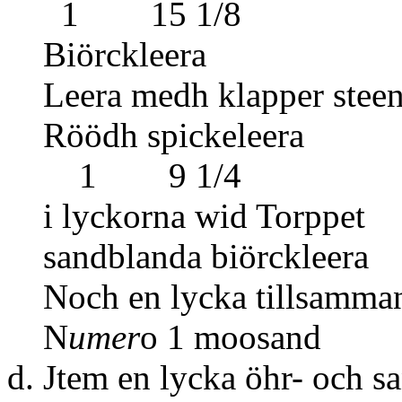
1 15 1/8
Biörcklee
Leera medh kla
Röödh sp
1 9 1/4
i lyckorna wid
sandblanda bi
Noch en lycka tillsamma
N
umer
o 1 moo
d. Jtem en lycka öhr- och s