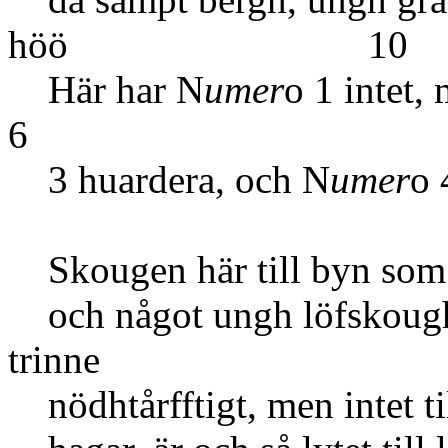
höö 10
Här har N
umer
o 1 intet,
6
3 huardera, och N
umer
o 
Skougen här till byn som m
och något ungh löfskough 
trinne
nödhtårfftigt, men intet til