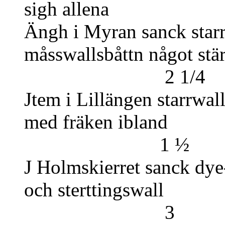
sigh all
Ängh i Myran sanck starr
måsswallsbåttn något
2 1/4
Jtem i Lillängen starrwall
med frä
1 ½
J Holmskierret sanck dye- 
och ster
3