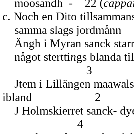
moosandh - 22 (
cappa
c. Noch en Dito tillsamma
samma slags jordmånn -
Ängh i Myran sanck starr-
något stertti
n
gs 
3
Jtem i Lillängen maawalsb
ibland 2
J Holmskierret sanck- dye- 
4