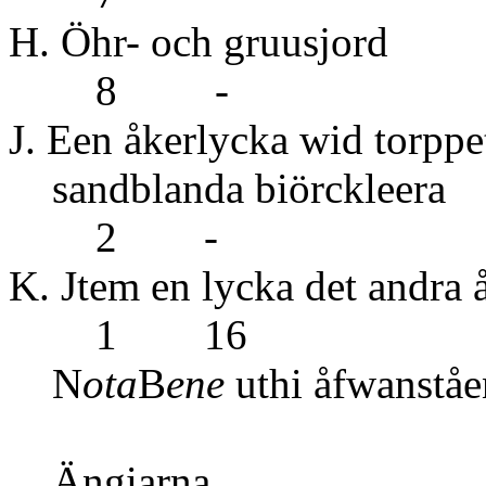
H. Öhr- o
8 -
J. Een åkerlycka wid torppet
sandblanda
2 -
K. Jtem en lycka det a
1 16
N
ota
B
ene
uthi åfwanståe
Ängiarna