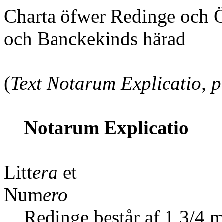
Charta öfwer Redinge och 
och Banckekinds härad
(
Text Notarum Explicatio, p
Notarum Explicatio
Litt
era
et 
Num
ero
Redinge
består af 1 3/4 