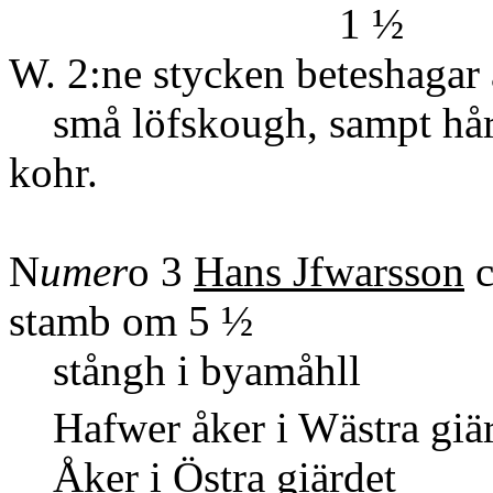
1 ½
W. 2:ne stycken beteshagar 
små löfskough, sampt hård
kohr.
N
umer
o 3
Hans Jfwarsson
c
stamb om 5 ½
stångh i byamåhll
Hafwer åker i Wästra giär
Åker i Östra giärdet