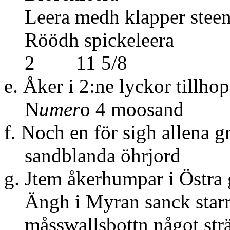
Leera medh klap
Röödh s
2 11 5/8
e. Åker i 2:ne lyckor t
N
umer
o 4 mo
f. Noch en för sigh allena 
sandblanda 
g. Jtem åkerhumpar i Öst
Ängh i Myran sanck starr
måsswallsbottn nå