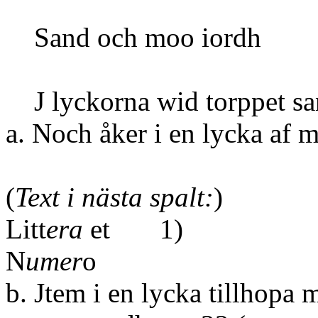
Sand och
J lyckorna wid torppet 
a. Noch åker i en l
(
Text i nästa spalt:
)
Litt
era
et 1)
N
umer
o
b. Jtem i en lycka tillhopa