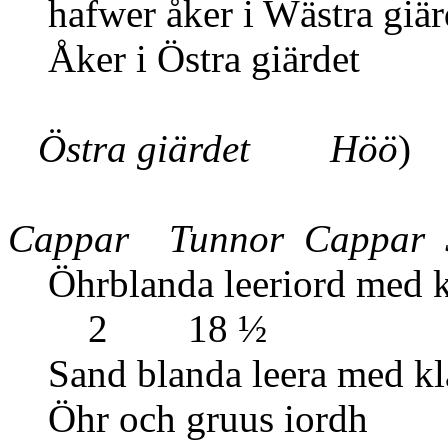
hafwer åker i Wästra giär
Åker i Östra giärdet
Östra giärdet Höö
)
Cappar Tunnor Cappar
Öhrblanda leeriord m
2 18 ½
Sand blanda leera me
Öhr och gruus