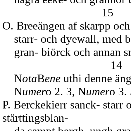
15
O. Breeängen af skarpp och
starr- och dyewall, med bac
gran- biörck och ann
14
N
ota
B
ene
uthi denne än
N
umer
o 2. 3, N
umer
o 3.
P. Berckekierr sanck- starr
stärttingsblan-
da sampt bergh, ungh gran-