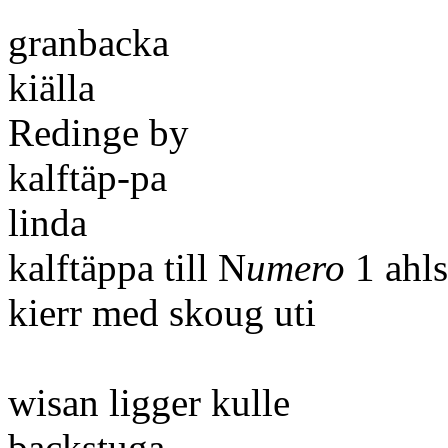
granbacka
kiälla
Redinge by
kalftäp-pa
linda
kalftäppa till N
umero
1 ahls
kierr med skoug uti
wisan ligger kulle
backstuga