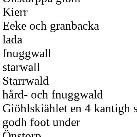
Kierr
Eeke och granbacka
lada
fnuggwall
starwall
Starrwald
hård- och fnuggwald
Giöhlskiählet en 4 kantigh 
godh foot under
Önstorp