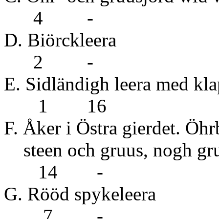
4 -
D. Biö
2 -
E. Sidländigh le
1 16
F. Åker i Östra gierdet. Öh
steen och gruus, nog
14 -
G. Rööd 
7 -