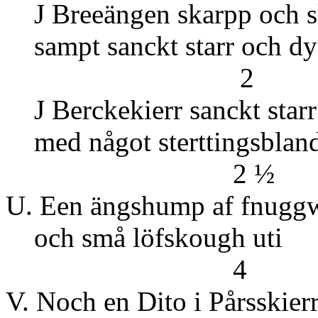
J Breeängen skarpp och s
sampt sanckt s
2
J Berckekierr sanckt starr
med något st
2 ½
U. Een ängshump af fnuggw
och små l
4
V. Noch en Dito i Pår