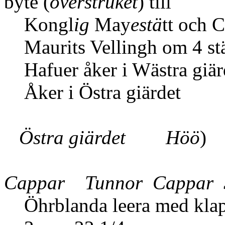
byte (
överstruket
) till
Kongl
ig
May
estä
tt och 
Maurits Vellingh om 4 stä
Hafuer åker i Wästra giär
Åker i Östra giärdet
Östra giärdet Höö
)
Cappar Tunnor Cappar
Öhrblanda leera m