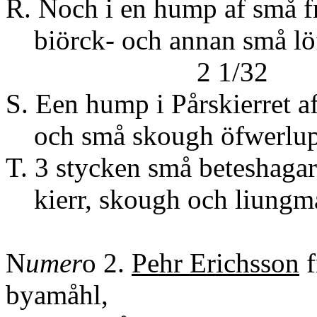
R. Noch i en hump af små 
biörck- och anna
2 1/32
S. Een hump i Pårskierret 
och små skough öfwerlup
T. 3 stycken små beteshaga
kierr, skough och liungmar
N
umer
o 2.
Pehr Erichsson
f
byamåhl,