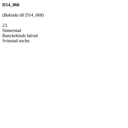
D14_066
(
Baksida till D14_068
)
23.
Sinnerstad
Banckekinds h
ära
d
Svinstad sochn