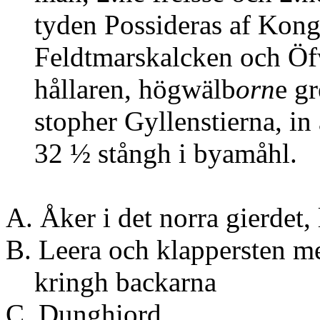
tyden Possideras af Kong
Feldtmarskalcken och Öfw
hållaren, högwälb
orn
e g
stopher Gyllenstierna, in 
32 ½ stångh i byamåhl.
A. Åker i det norra 
B. Leera och klappersten m
kringh bac
C. Dungh