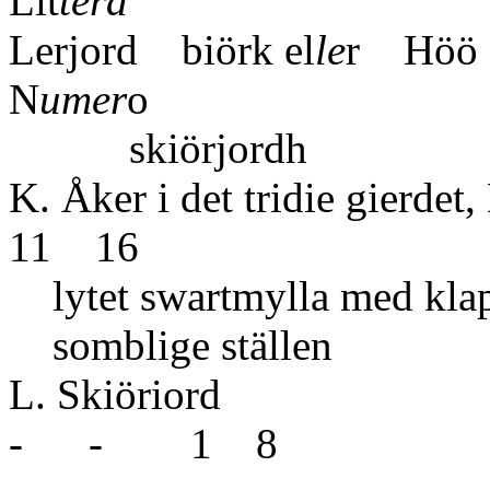
Lit
tera
Lerjord biörk el
le
r Höö
N
umer
skiörjordh
K. Åker i det tridie gierdet
11 16
lytet swartmylla med klapp
somblig
L. Sk
- - 1 8