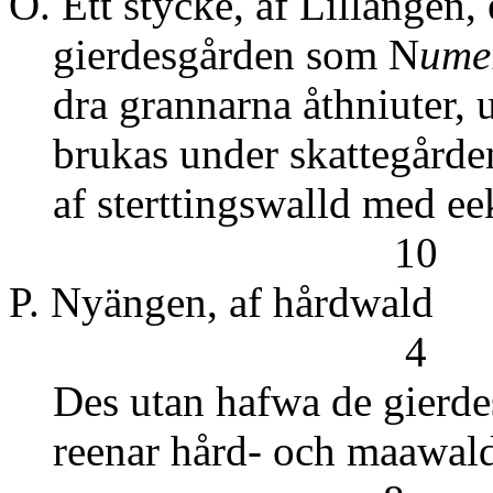
O. Ett stycke, af Lillängen
gierdesgården som N
ume
dra grannarna åthniuter, u
brukas under skattegården 
af sterttingswalld m
10
P. Nyängen
4
Des utan hafwa de gierdes
reenar hård