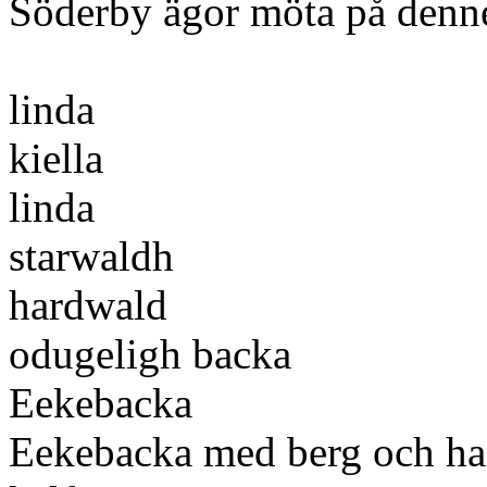
Söderby ägor möta på denn
linda
kiella
linda
starwaldh
hardwald
odugeligh backa
Eekebacka
Eekebacka med berg och ha