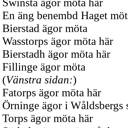
Swinsta ägor möta här
En äng benembd Haget möt
Bierstad ägor möta
Wasstorps ägor möta här
Bierstadh ägor möta här
Fillinge ägor möta
(
Vänstra sidan:
)
Fatorps ägor möta här
Örninge ägor i Wåldsbergs
Torps ägor möta här