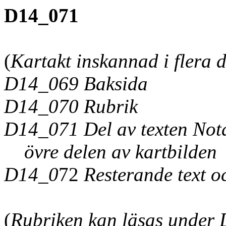
D14_071
(
Kartakt inskannad i flera d
D14_069 Baksida
D14_070 Rubrik
D14_071 Del av texten Not
övre delen av kartbilden
D14_0
72
Resterande text o
(
Rubriken kan läsas under