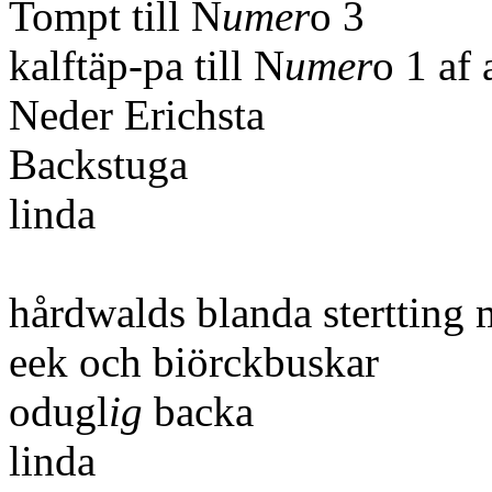
Tompt till N
umer
o 3
kalftäp-pa till N
umer
o 1 af
Neder Erichsta
Backstuga
linda
hårdwalds blanda stertting
eek och biörckbuskar
odugl
ig
backa
linda