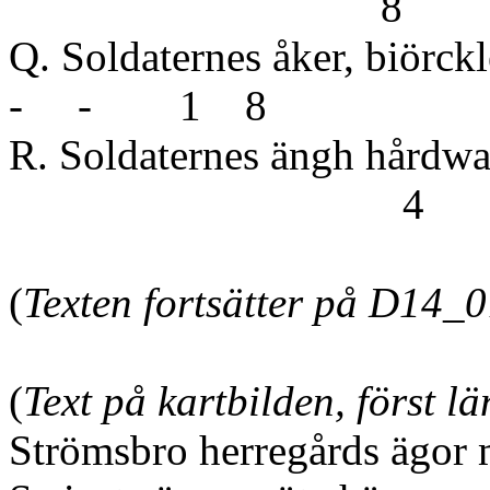
8
Q. Soldaternes 
- - 1 8
R. Soldaterne
4
(
Texten fortsätter på D14_
(
Text på kartbilden, först l
Strömsbro herregårds ägor 