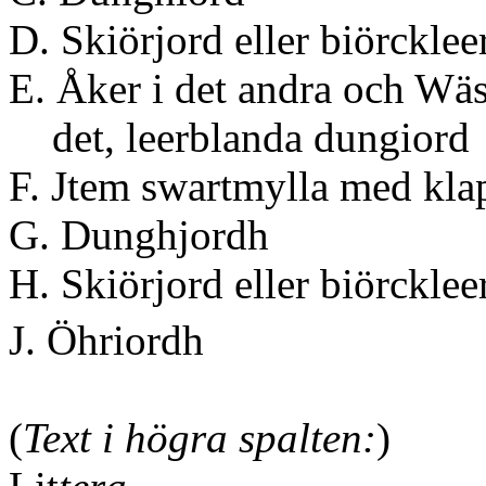
D. Skiörjord elle
E. Åker i det andra och Wäs
det, leerbland
F. Jtem swartmylla 
G. Dungh
H. Skiörjord elle
J. Öhri
(
Text i högra spalten:
)