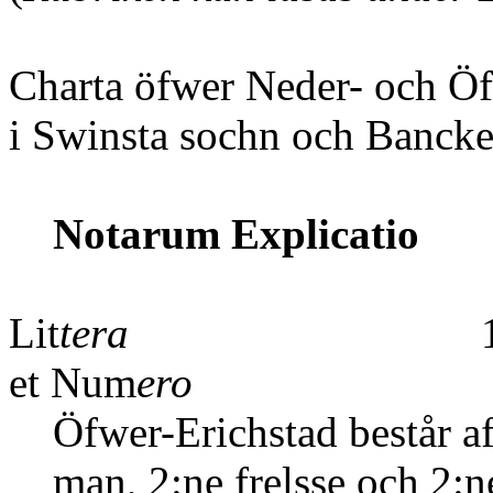
Charta öfwer Neder- och Öf
i Swinsta sochn och Bancke
Notarum Explicatio
Lit
tera
1
et Num
ero
Öfwer-Erichstad består af
man, 2:ne frelsse och 2:n