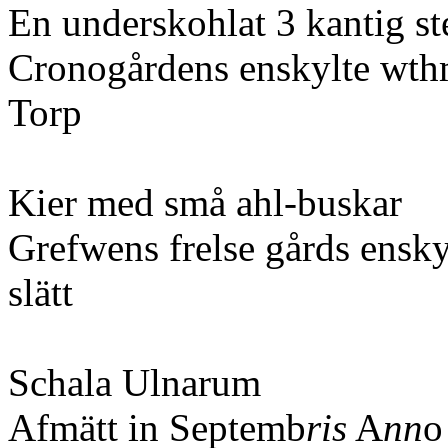
En underskohlat 3 kantig st
Cronogårdens enskylte wth
Torp
Kier med små ahl-buskar
Grefwens frelse gårds ensky
slätt
Schala Ulnarum
Afmätt in Septemb
ris
A
nn
o