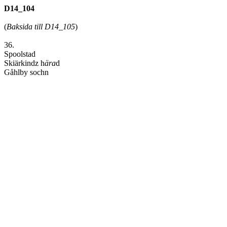
D14_104
(
Baksida till D14_105
)
36.
Spoolstad
Skiärkindz h
ära
d
Gåhlby sochn