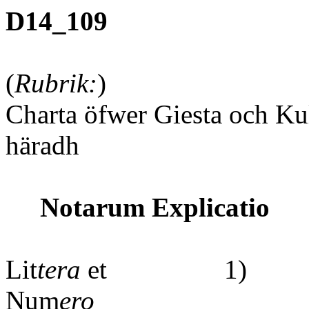
D14_109
(
Rubrik:
)
Charta öfwer Giesta och Kul
häradh
Notarum Explicatio
Lit
tera
et
Num
ero