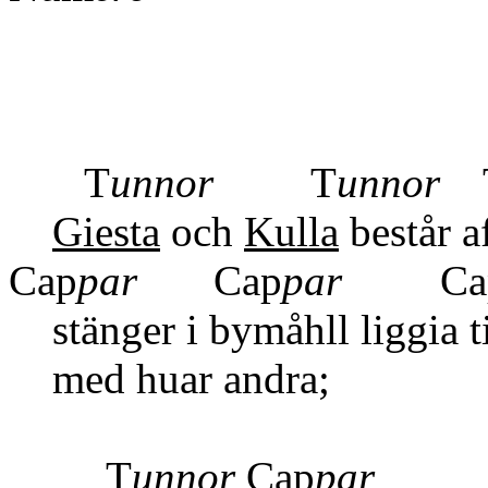
T
unnor
T
unnor
T
Giesta
och
Kulla
består
Cap
par
Cap
par
Ca
stänger i bymåhll liggia t
med huar andra;
T
unnor
Cap
par