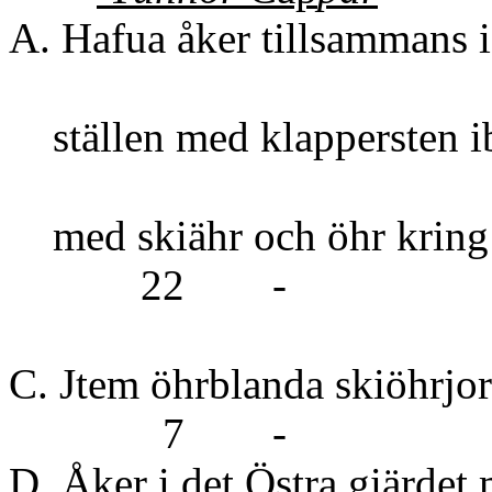
A. Hafua åker tillsammans i
ställen med klapperst
med skiähr och 
22 -
C. Jtem öhrblanda skiöhr
7 -
D. Åker i det Östra giärdet