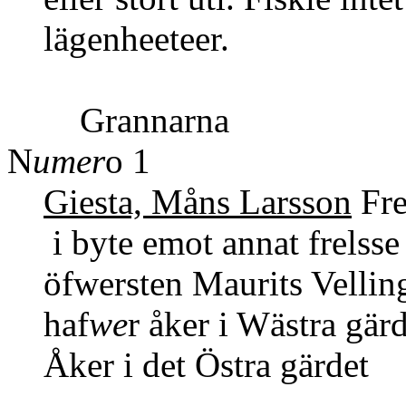
lägenheeteer.
Grannarna
N
umer
o 1
Giesta, Måns Larsson
Fre
i byte emot annat frelsse 
öfwersten Maurits Velling
haf
we
r åker i Wästra gär
Åker i det Östr
Wäs