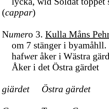
lycka, wid Soldat 
(
cappar
)
N
umer
o 3.
Kulla Måns Peh
om 7 stänger i byamåhll.
haf
we
r åker i Wästra gär
Åker i det Östr
Wäs
giärdet Östra gärdet