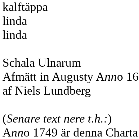
kalftäppa
linda
linda
Schala Ulnarum
Afmätt in Augusty A
nn
o 1
af Niels Lundberg
(
Senare text nere t.h.:
)
A
nn
o 1749 är denna Charta