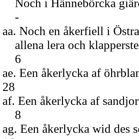
Noch i Hänneb
-
aa. Noch en åkerfiell i Östra
allena lera och klappersten
6
ae. Een åkerlycka 
28
af. Een åkerly
8
ag. Een åkerlycka wid d