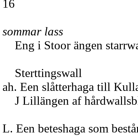
16
sommar lass
Eng i Stoor ängen star
Stertti
ah. Een slåtterhaga til
J Lillängen af hård
L. Een beteshaga som består