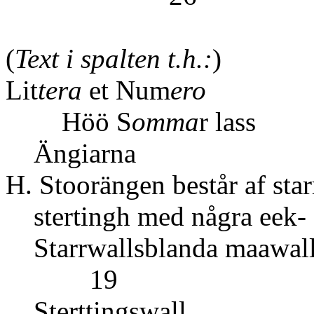
(
Text i spalten t.h.:
)
Lit
tera
et Num
ero
Höö S
omma
r lass
Ängiarna
H. Stoorängen består af st
stertingh med några eek- 
Starrwallsb
19
Stertt