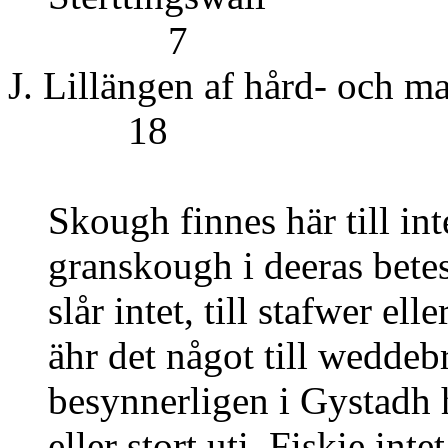
7
J. Lillängen af 
18
Skough finnes här till inte
granskough i deeras betes
slår intet, till stafwer ell
ähr det något till weddeb
besynnerligen i Gystadh h
eller stort uti. Fiskie intet