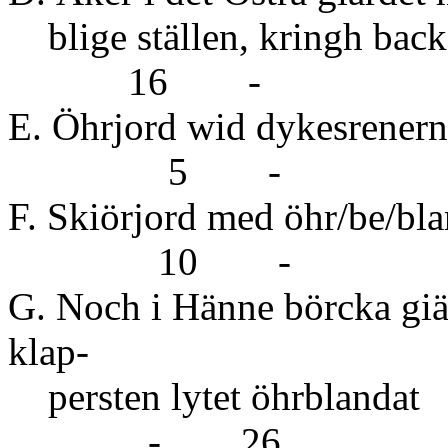
blige ställen, kringh bac
16 -
E. Öhrjord wid dykes
5 -
F. Skiörjord m
10 -
G. Noch i Hänne börcka giärd
klap-
persten ly
- 26