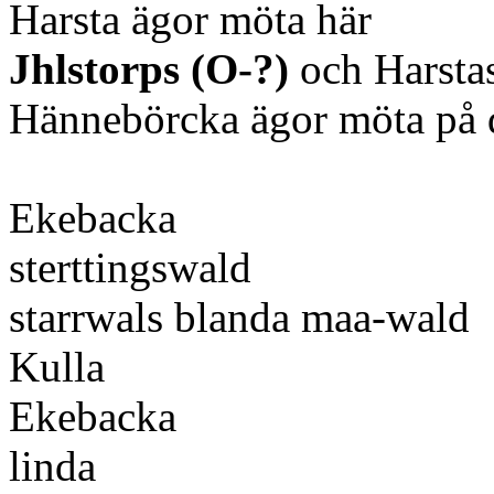
Harsta ägor möta här
Jhlstorps (O-?)
och Harsta
Hännebörcka ägor möta på 
Ekebacka
sterttingswald
starrwals blanda maa-wald
Kulla
Ekebacka
linda