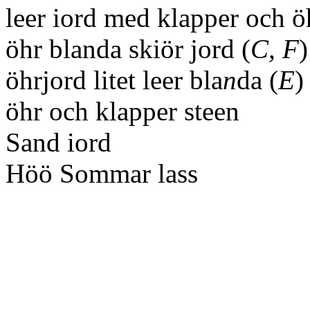
leer iord med klapper och ö
öhr blanda skiör jord (
C, F
)
öhrjord litet leer bla
n
da (
E
)
öhr och klapper steen
Sand iord
Höö Sommar lass