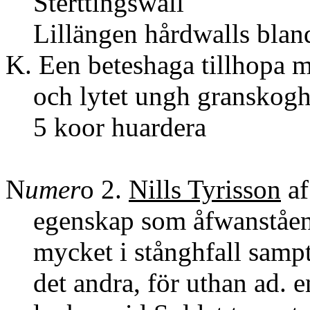
Stertti
Lillängen hårdwalls b
K. Een beteshaga tillhopa 
och lytet ungh granskogh,
5 koor huardera
N
umer
o 2.
Nills Tyrisson
af
egenskap som åfwanståend
mycket i stånghfall sampt
det andra, för uthan ad. 