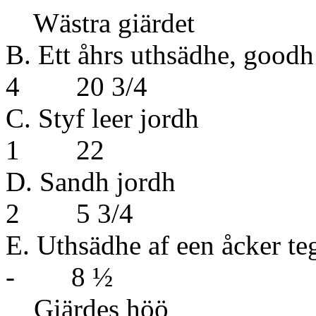
Wästra giärdet
B. Ett åhrs uthsä
4 20 3/4
C. Styf 
1 22
D. San
2 5 3/4
E. Uthsädhe af een åcker 
- 8 ½
Giärd