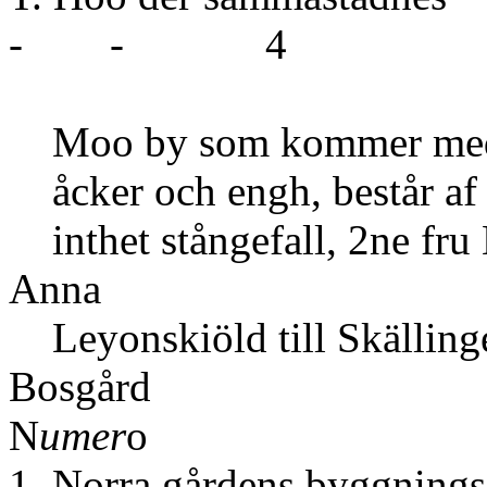
- - 4
Moo by som kommer medh B
åcker och engh, består af 
inthet stångefall, 2ne fru 
Anna
Leyonskiöld till Skällinge
Bosgård
N
umer
o
1. Norra gårdens byggnin