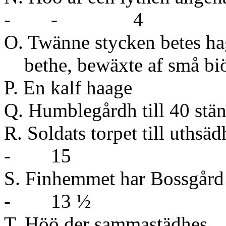
- - 4
O. Twänne stycken betes ha
bethe, bewäxte af små biö
P. En kalf haage
Q. Humblegårdh till 40 stä
R. Soldats tor
- 15
S. Finhemmet har 
- 13 ½
T. Höö der