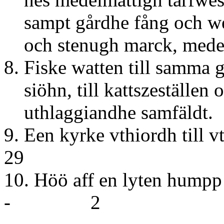
sampt gårdhe fång och w
och stenugh marck, medel
8. Fiske watten till samma 
siöhn, till kattszeställen 
uthlaggiandhe samfäldt.
9. Een kyrke vthiordh till 
29
10. Höö aff en lyte
- 2