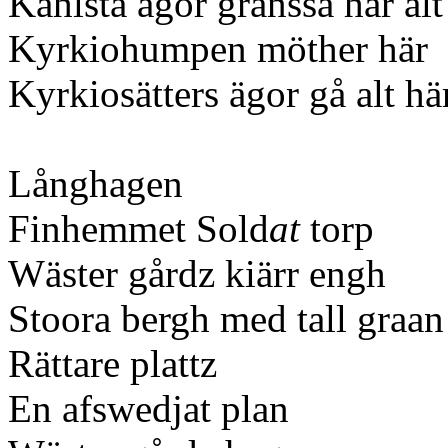
Kåhlsta ägor gränssa här al
Kyrkiohumpen möther här
Kyrkiosätters ägor gå alt här
Långhagen
Finhemmet Sold
at
torp
Wäster gårdz kiärr engh
Stoora bergh med tall graa
Rättare plattz
En afswedjat plan