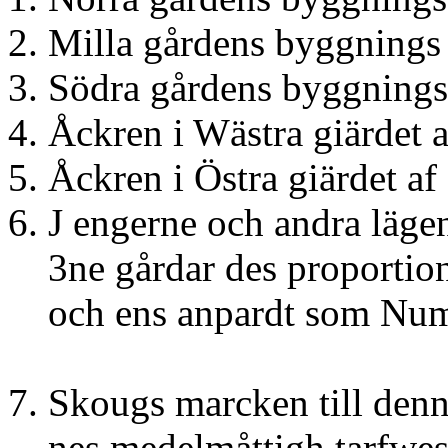
2. Milla gårdens byggnin
3. Södra gårdens byggnin
4. Åckren i Wästra g
5. Åckren i Östra gi
6. J engerne och andra läge
3ne gårdar des proportion 
och ens anpardt som Num
7. Skougs marcken till denn
nes medelmåttigh tarfwesk