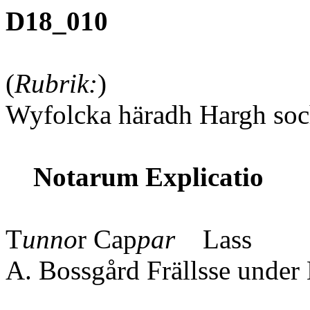
D18_010
(
Rubrik:
)
Wyfolcka häradh Hargh so
Notarum Explicatio
T
unno
r Cap
par
Lass
A. Bossgård Frällsse under 