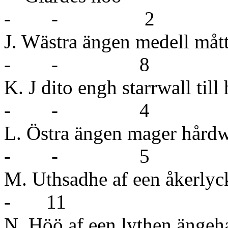
- - 2
J. Wästra ängen medell
- - 8
K. J dito engh 
- - 4
L. Östra ängen ma
- - 5
M. Uthsadhe af een åkerlyc
- 11
N. Höö af een lyt