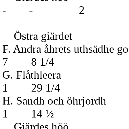
- - 2
Östra giärdet
F. Andra åhrets ut
7 8 1/4
G. Fl
1 29 1/4
H. Sandh 
1 14 ½
Giärd