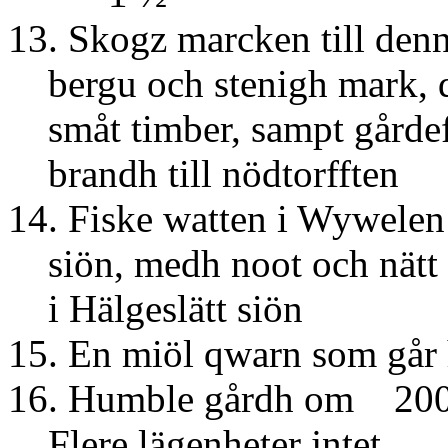
13. Skogz marcken till den
bergu och stenigh mark, d
småt timber, sampt gårde
brandh till nödtorfften
14. Fiske watten i Wywelen
siön, medh noot och nätt 
i Hälgeslätt siön
15. En miöl qwarn som går 
16. Humble gårdh om 200
Flere lägenheter jntet