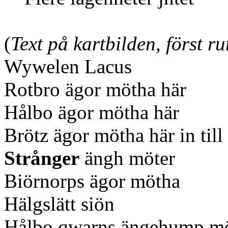
(
Text på kartbilden, först 
Wywelen Lacus
Rotbro ägor mötha här
Hålbo
ägor mötha här
Brötz ägor mötha här in till
Strånger
ängh möter
Biörnorps ägor mötha
Hälgslätt siön
Hålbo qwarns ängehump m