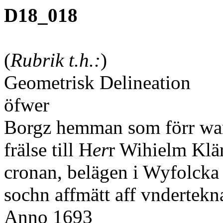
D18_018
(
Rubrik t.h.:
)
Geometrisk Delineation
öfwer
Borgz hemman som förr wa
frälse till H
er
r Wihielm Klär
cronan, belägen i Wyfolcka
sochn affmätt aff vndertekn
Anno 1693