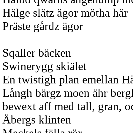
Hälge slätz ägor mötha här
Präste gårdz ägor
Sqaller
bäcken
Swinerygg skiälet
En twistigh plan emellan 
Långh bärgz moen ähr berg
bewext aff med tall, gran,
Åbergs klinten
Meckels fälla rör