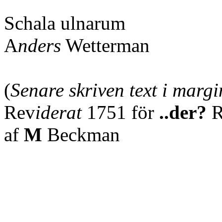
Schala ulnarum
A
nders
Wetterman
(
Senare skriven text i margi
Rev
iderat
1751 för
..der?
R
af
M
Beckman