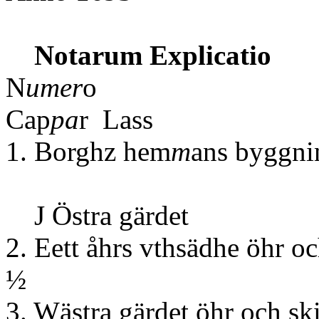
Notarum Explicatio
N
umer
o
Cap
pa
r Lass
1. Borghz hem
m
ans byggni
J Östra gärdet
2. Eett
åhrs vthsädhe 
½
3. Wästra gärdet 