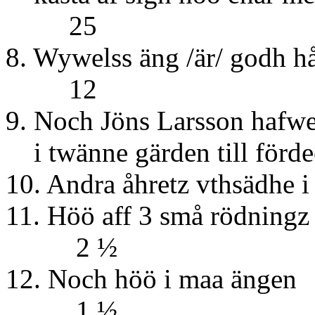
25
8. Wywelss äng /är/ g
12
9. Noch Jöns Larsson hafwer
i twänne gärden till fö
10. Andra åhretz vth
11. Höö aff 3 sm
2 ½
12. Noch höö
1 ½