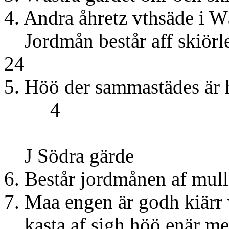
4. Andra åhretz vthsäde i W
Jordmån består
24
5. Höö der sammas
4
J Södra gärde
6. Består jordmånen af 
7. Maa engen är godh kiärr
kasta af sigh höö enär 