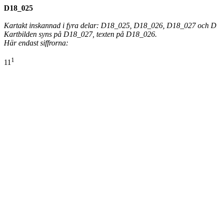
D18_025
Kartakt inskannad i fyra delar: D18_025, D18_026, D18_027 och 
Kartbilden syns på D18_027, texten på D18_026.
Här endast siffrorna:
1
11