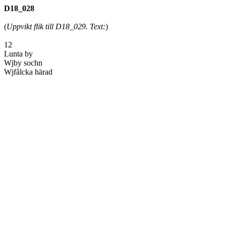
D18_028
(
Uppvikt flik till D18_029. Text:
)
12
Lunta by
Wjby sochn
Wjfålcka härad