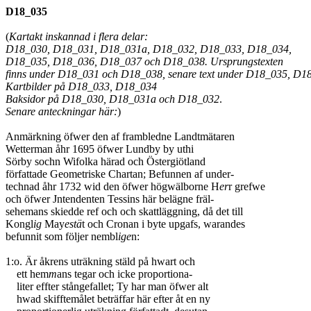
D18_035
(
Kartakt inskannad i flera delar:
D18_030, D18_031, D18_031a, D18_032, D18_033, D18_034,
D18_035, D18_036, D18_037 och D18_038. Ursprungstexten
finns under D18_031 och D18_038, senare text under D18_035, D
Kartbilder på D18_033, D18_034
Baksidor på D18_030, D18_031a och D18_032
.
Senare anteckningar här:
)
Anmärkning öfwer den af frambledne Landtmätaren
Wetterman åhr 1695 öfwer Lundby by uthi
Sörby sochn Wifolka härad och Östergiötland
författade Geometriske Chartan; Befunnen af under-
technad åhr 1732 wid den öfwer högwälborne H
er
r grefwe
och öfwer Jntendenten Tessins här belägne fräl-
sehemans skiedde ref och och skattläggning, då det till
Kongl
ig
May
estä
t och Cronan i byte upgafs, warandes
befunnit som följer nembl
ige
n:
1:o. Är åkrens uträkning stäld på hwart och
ett hem
m
ans tegar och icke proportiona-
liter effter stångefallet; Ty har man öfwer alt
hwad skifftemålet beträffar här efter åt en ny