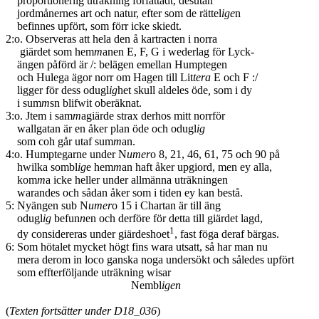
proportionerlig uträkning författadt, desutan
jordmånernes art och natur, efter som de rättel
ige
n
befinnes upfört, som förr icke skiedt.
2:o. Observeras att hela den å kartracten i norra
giärdet som hem
m
anen E, F, G i wederlag för Lyck-
ängen påförd är /: belägen emellan Humptegen
och Hulega ägor norr om Hagen till Lit
tera
E och F :/
ligger för dess odugl
ig
het skull
aldeles öde
,
som i dy
i sum
m
sn blifwit oberäknat.
3:o. Jtem i sam
m
agiärde strax derhos mitt norrför
wallgatan är en åker plan öde och odugl
ig
som coh går utaf sum
m
an.
4:o. Humptegarne under N
umer
o 8, 21, 46, 61, 75 och 90 på
hwilka sombl
ig
e hem
m
an haft åker upgiord, men ey alla,
kom
m
a icke heller under allmänna uträkningen
warandes och sådan åker som i tiden ey kan bestå.
5: Nyängen sub N
umer
o 15 i Chartan är till äng
odugl
ig
befun
n
en och derföre för detta till giärdet lagd,
1
dy considereras under giärdeshoet
, fast föga deraf bärgas.
6: Som hötalet mycket högt fins wara utsatt, så har man nu
mera derom in loco ganska noga undersökt och således upfört
som effterföljande uträkning wisar
Nembl
igen
(
Texten fortsätter under D18_036
)