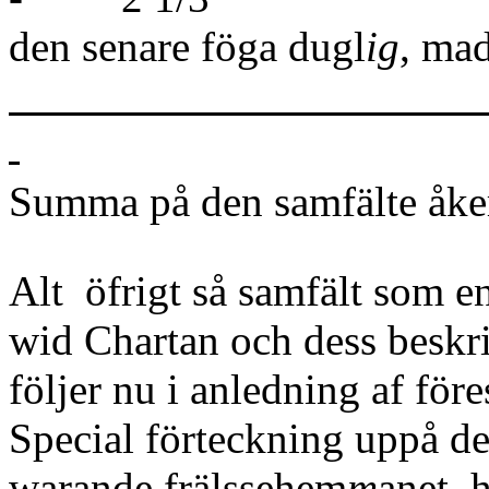
den senare föga dugl
ig
, m
Summa på den samfälte å
Alt öfrigt så samfält som e
wid Chartan och dess beskri
följer nu i anledning af för
Special förteckning uppå de
warande frälssehem
m
anet, 