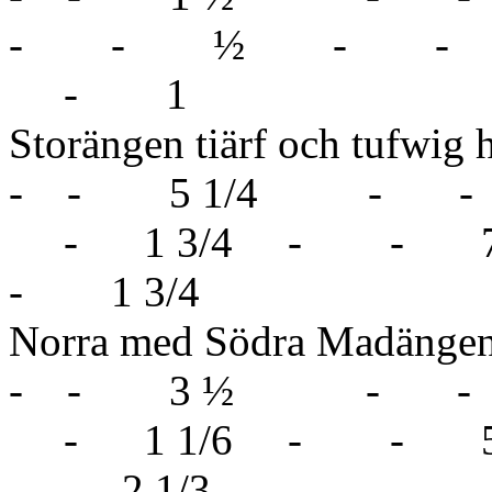
- - ½ - - 
- 1
Storängen tiärf och t
- - 5 1/4 -
- 1 3/4 - - 7
- 1 3/4
Norra med Södra Madäng
- - 3 ½ - - 4
- 1 1/6 - - 5
- 2 1/3