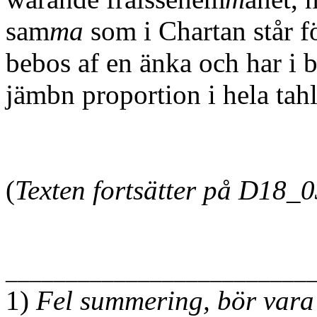
sam
ma
som i Chartan står fö
bebos af en änka och har i 
jämbn proportion i hela tah
nemb
(
Texten fortsätter på D18_
_________________________
1)
Fel summering, bör vara 