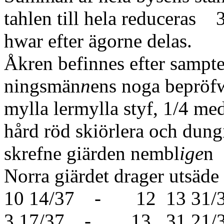
tahlen till hela reduceras 
hwar efter ägorne delas.
Åkren befinnes efter sampte
ningsmän
n
ens noga bepröfwa
mylla lermylla styf, 1/4 me
hård röd skiörlera och dungi
skrefne giärden nembl
ige
n
Norra giärdet drage
10 14/37 - 12 13 
3 17/37 - 13 31 2