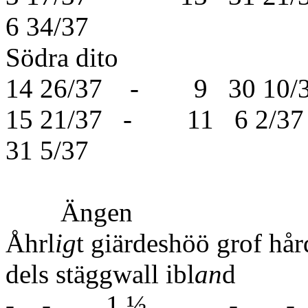
6 34/37
Södra di
14 26/37 - 9 30 1
15 21/37 - 11 6 
31 5/37
Ängen
Åhrl
ig
t giärdeshöö grof hår
dels stäggwall ibl
an
d 
- - 1 ½ -