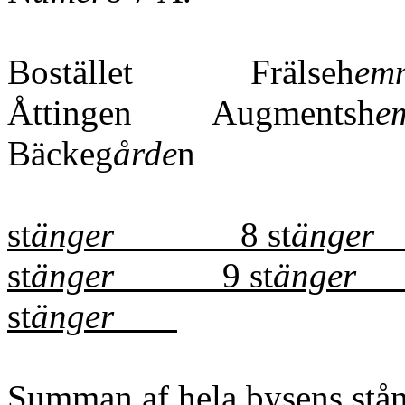
Bostället Frälseh
em
Åttingen Augmentsh
e
Bäckeg
årde
n
st
änger
8 st
än
st
änger
9 st
änger
st
änger
Summan af hela bysens stång