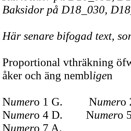
Baksidor på D18_030, D1
Här senare bifogad text, so
Proportional vthräkning öf
åker och äng nembl
ige
n
Hela
N
umer
o 1 G. N
umer
o
N
umer
o 4 D. N
umer
o
N
umer
o 7 A.