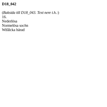
D18_042
(
Baksida till D18_043. Text nere t.h.:
)
16.
Nederlösa
Normelösa s
och
n
Wifålcka härad